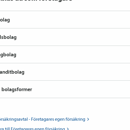
olag
lsbolag
ngbolag
nditbolag
 bolagsformer
rsäkrings­avtal - Företagares egen
försäkring
ra till Företagares egen
försäkring