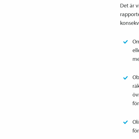
Det är v
rapporte
konsekv
Om
el
me
Ob
rä
öv
fö
Ol
fö