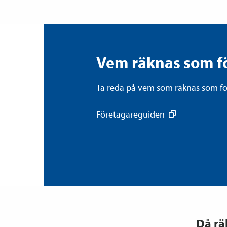
Vem räknas som f
Ta reda på vem som räknas som fö
Företagareguiden
Då rä