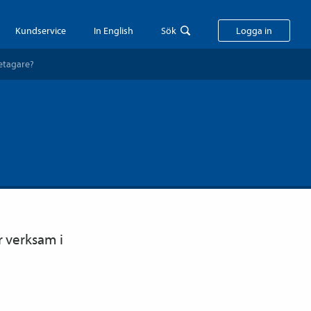
Kundservice
In English
Sök
Logga in
etagare?
r verksam i