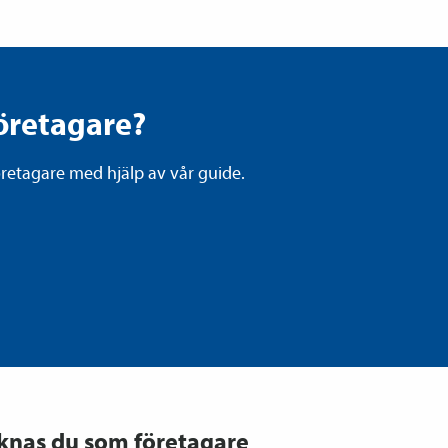
öretagare?
retagare med hjälp av vår guide.
knas du som företagare