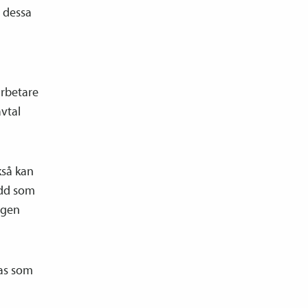
t dessa
arbetare
avtal
kså kan
ydd som
egen
nas som