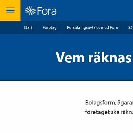
Start
Företag
Försäkrings­avtalet med Fora
Så
Vem räknas
Bolagsform, ägara
företaget ska räkn