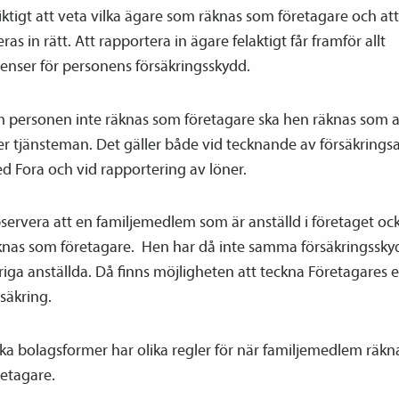
iktigt att veta vilka ägare som räknas som företagare och at
ras in rätt. Att rapportera in ägare felaktigt får framför allt
enser för personens försäkringsskydd.
 personen inte räknas som företagare ska hen räknas som 
ler tjänsteman. Det gäller både vid tecknande av försäkrings­
d Fora och vid rapportering av löner.
servera att en familjemedlem som är anställd i företaget oc
knas som företagare. Hen har då inte samma försäkringssk
riga anställda. Då finns möjligheten att teckna Företagares 
rsäkring.
ika bolagsformer har olika regler för när familjemedlem räk
retagare.