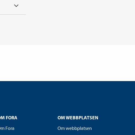
OM FORA
OM WEBBPLATSEN
m Fora
Om webbplatsen