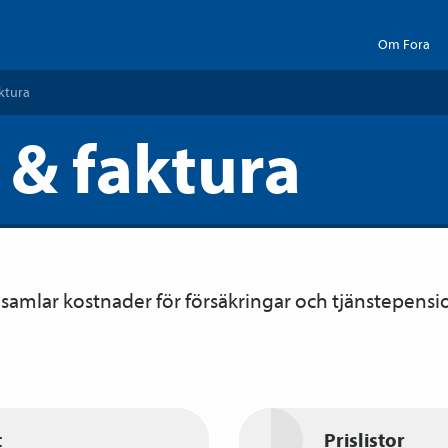
Om Fora
ktura
 & faktura
 samlar kostnader för försäkringar och tjänste­pensi
t
Prislistor