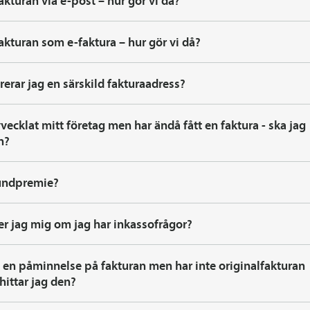
 fakturan via e-post – hur gör vi då?
 fakturan som e-faktura – hur gör vi då?
rerar jag en särskild fakturaadress?
vecklat mitt företag men har ändå fått en faktura - ska jag
n?
rundpremie?
er jag mig om jag har inkassofrågor?
tt en påminnelse på fakturan men har inte originalfakturan
 hittar jag den?