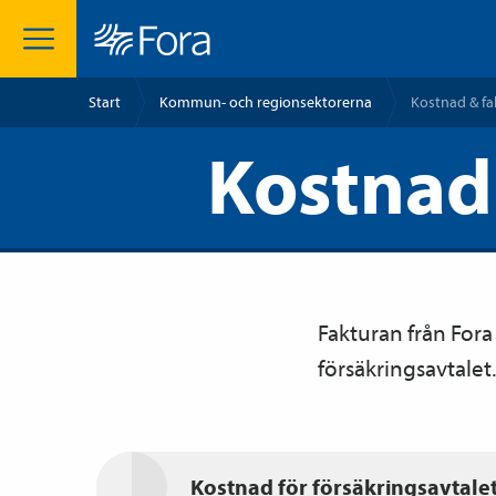
Start
Kommun- och regionsektorerna
Kostnad & fa
Kostnad
Fakturan från Fora
försäkrings­avtalet.
Kostnad för försäkrings­avtale