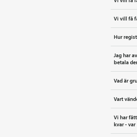
Vi vill få
Vi vill få
Hur regist
Jag har av
betala de
Vad är g
Vart vänd
Vi har få
kvar - var