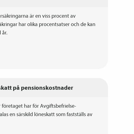
rsäkringarna är en viss procent av
säkringar har olika procentsatser och de kan
l år.
skatt på pensions­kostnader
företaget har för Avgiftsbefrielse­
las en särskild löneskatt som fastställs av