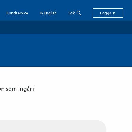
Kundservice
In English
Sök
Logga in
on som ingår i