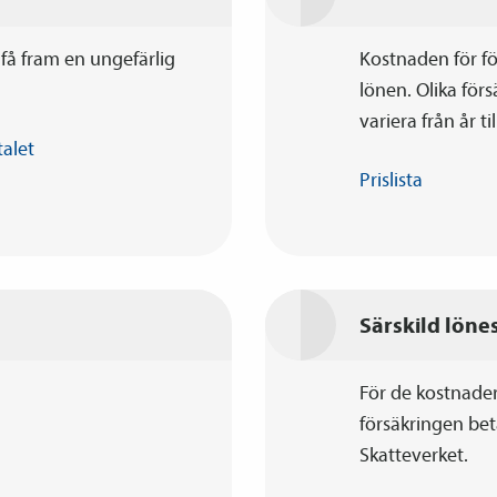
få fram en ungefärlig
Kostnaden för fö
lönen. Olika för
variera från år til
talet
Prislista
Särskild löne
För de kostnader 
försäkringen beta
Skatteverket.