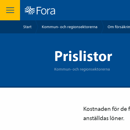
Start
Kommun- och regionsektorerna
Om försäkri
Prislistor
Kommun- och regionsektorerna
Kostnaden för de f
anställdas löner.