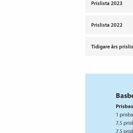
Prislista 2023
Prislista 2022
Tidigare års prisli
Basb
Prisba
1 prisb
7,5 pri
7,5 pri