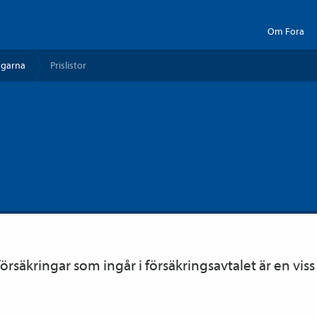
Om Fora
ngarna
Prislistor
örsäkringar som ingår i försäkrings­avtalet är en vis