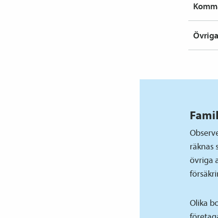
Komma
Övriga
Fami
Observe
räknas 
övriga 
försäkri
Olika b
företag