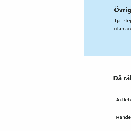
Övrig
Tjänste
utan an
Då rä
Aktieb
Hande