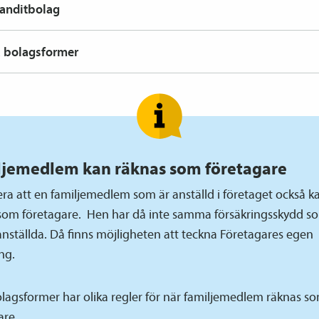
nditbolag
 bolagsformer
ljemedlem kan räknas som företagare
ra att en familjemedlem som är anställd i företaget också k
som företagare. Hen har då inte samma försäkringsskydd s
anställda. Då finns möjligheten att teckna Företagares egen
ng.
olagsformer har olika regler för när familjemedlem räknas s
are.