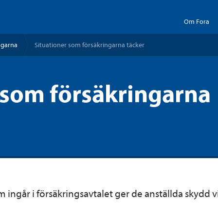
Om Fora
ngarna
Situationer som försäkringarna täcker
 som försäkringarna
 ingår i försäkrings­avtalet ger de anställda skydd