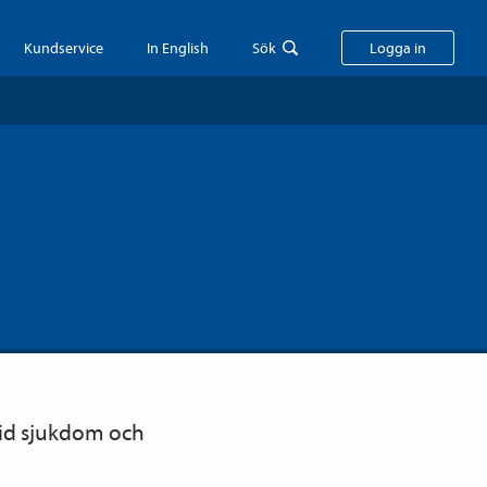
Kundservice
In English
Sök
Logga in
 vid sjukdom och