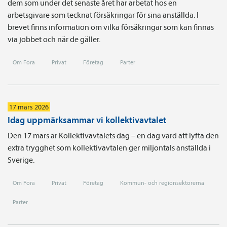
dem som under det senaste året har arbetat hos en
arbetsgivare som tecknat försäkringar för sina anställda. I
brevet finns information om vilka försäkringar som kan finnas
via jobbet och när de gäller.
Om Fora
Privat
Företag
Parter
17 mars 2026
Idag uppmärksammar vi kollektivavtalet
Den 17 mars är Kollektivavtalets dag – en dag värd att lyfta den
extra trygghet som kollektivavtalen ger miljontals anställda i
Sverige.
Om Fora
Privat
Företag
Kommun- och regionsektorerna
Parter