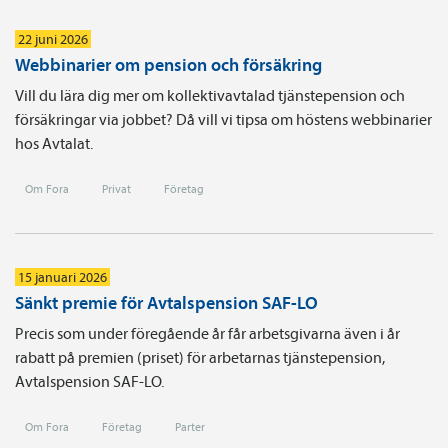
22 juni 2026
Webbinarier om pension och försäkring
Vill du lära dig mer om kollektivavtalad tjänstepension och
försäkringar via jobbet? Då vill vi tipsa om höstens webbinarier
hos Avtalat.
Om Fora
Privat
Företag
15 januari 2026
Sänkt premie för Avtalspension SAF-LO
Precis som under föregående år får arbetsgivarna även i år
rabatt på premien (priset) för arbetarnas tjänste­pension,
Avtals­pension SAF-LO.
Om Fora
Företag
Parter