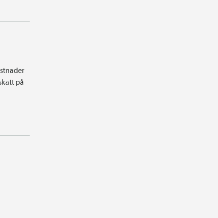
ostnader
skatt på