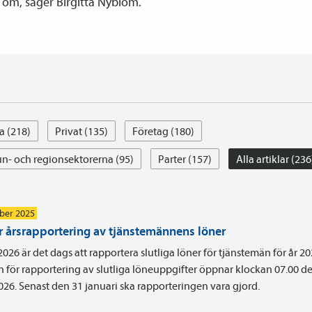
 om, säger Birgitta Nyblom.
a (218)
Privat (135)
Företag (180)
- och regionsektorerna (95)
Parter (157)
Alla artiklar (236
ber 2025
r årsrapportering av tjänstemännens löner
 2026 är det dags att rapportera slutliga löner för tjänstemän för år 20
n för rapportering av slutliga löneuppgifter öppnar klockan 07.00 d
026. Senast den 31 januari ska rapporteringen vara gjord.