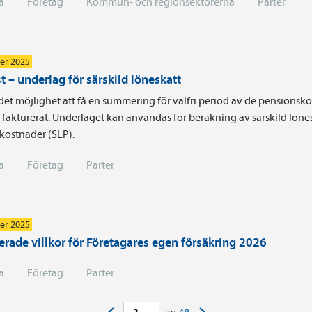
a
Företag
Kommun- och regionsektorerna
Parter
er 2025
t – underlag för särskild löneskatt
det möjlighet att få en summering för valfri period av de pensionsk
fakturerat. Underlaget kan användas för beräkning av särskild löne
kostnader (SLP).
a
Företag
Parter
er 2025
rade villkor för Företagares egen försäkring 2026
a
Företag
Parter
<
>