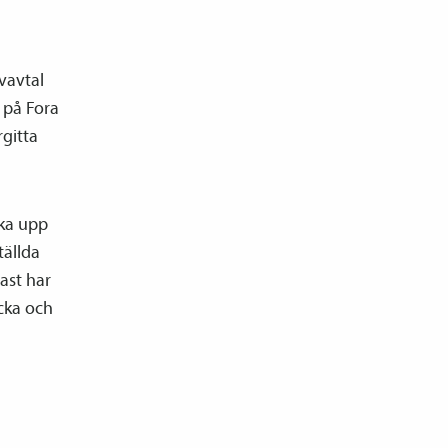
v­avtal
i på Fora
gitta
rka upp
tällda
dast har
ecka och