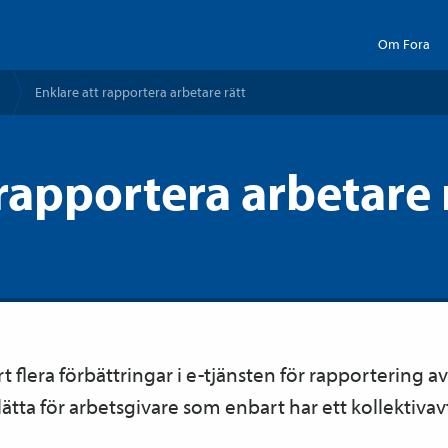
Om Fora
Enklare att rapportera arbetare rätt
rapportera arbetare 
flera förbättringar i e-tjänsten för rapportering av 
lätta för arbetsgivare som enbart har ett kollektiv­avt