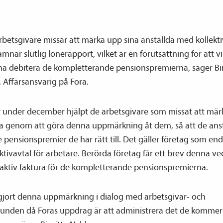
arbetsgivare missar att märka upp sina anställda med kollekti
ämnar slutlig lönerapport, vilket är en förutsättning för att v
na debitera de kompletterande pensions­premierna, säger Bir
 Affärsansvarig på Fora.
r under december hjälpt de arbetsgivare som missat att mä
da genom att göra denna upp­märkning åt dem, så att de ans
e pensions­premier de har rätt till. Det gäller företag som en
ektiv­avtal för arbetare. Berörda företag får ett brev denna v
aktiv faktura för de kompletterande pensions­premierna.
 gjort denna upp­märkning i dialog med arbetsgivar- och
bunden då Foras uppdrag är att administrera det de kommer