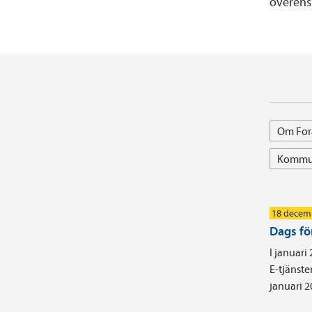
överens
Om For
Kommun
18 decem
Dags fö
I januari
E-tjänste
januari 2