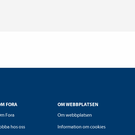
OM FORA
OM WEBBPLATSEN
m Fora
Om webbplatsen
obba hos oss
Information om cookies