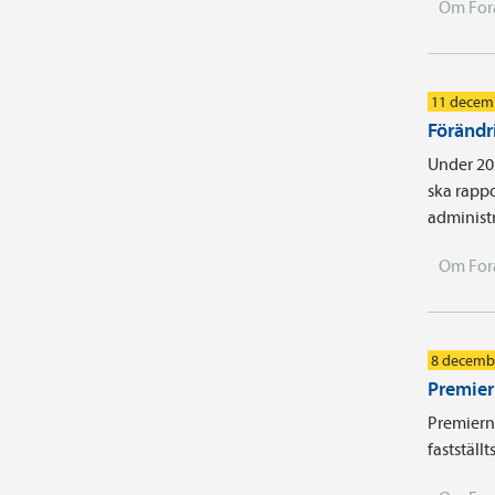
Om For
11 decem
Förändr
Under 202
ska rappo
administ
Om For
8 decemb
Premier
Premiern
fastställt