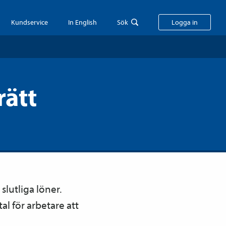
Kundservice
In English
Sök
Logga in
rätt
slutliga löner.
al för arbetare att