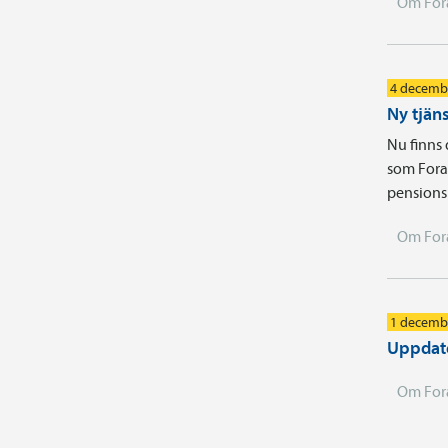
Om For
4 decemb
Ny tjäns
Nu finns 
som Fora 
pensions
Om For
1 decemb
Uppdate
Om For