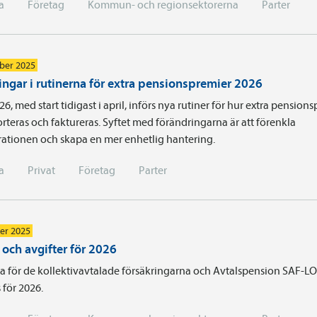
a
Företag
Kommun- och regionsektorerna
Parter
ber 2025
ingar i rutinerna för extra pensionspremier 2026
6, med start tidigast i april, införs nya rutiner för hur extra pension
rteras och faktureras. Syftet med förändringarna är att förenkla
rationen och skapa en mer enhetlig hantering.
a
Privat
Företag
Parter
er 2025
 och avgifter för 2026
a för de kollektivavtalade försäkringarna och Avtalspension SAF-LO
s för 2026.