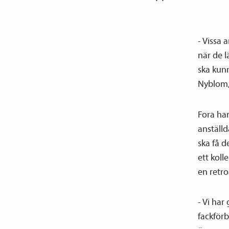
- Vissa 
när de l
ska kun
Nyblom,
Fora ha
anställ
ska få d
ett koll
en retro
- Vi har
fackför