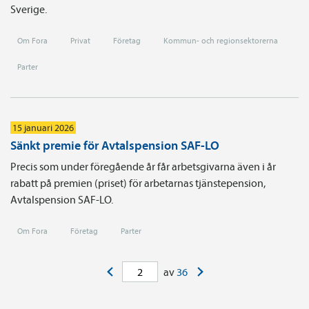
Sverige.
Om Fora
Privat
Företag
Kommun- och regionsektorerna
Parter
15 januari 2026
Sänkt premie för Avtalspension SAF-LO
Precis som under föregående år får arbetsgivarna även i år
rabatt på premien (priset) för arbetarnas tjänste­pension,
Avtals­pension SAF-LO.
Om Fora
Företag
Parter
<
>
av
36