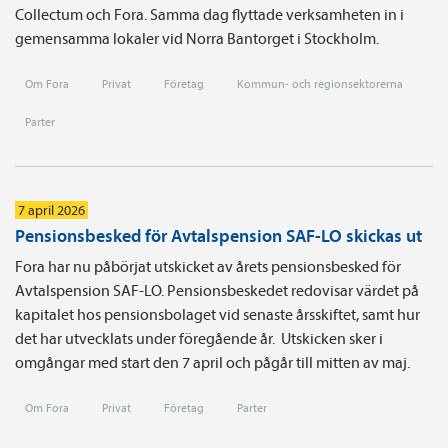
Collectum och Fora. Samma dag flyttade verksamheten in i
gemensamma lokaler vid Norra Bantorget i Stockholm.
Om Fora
Privat
Företag
Kommun- och regionsektorerna
Parter
7 april 2026
Pensionsbesked för Avtalspension SAF-LO skickas ut
Fora har nu påbörjat utskicket av årets pensionsbesked för
Avtalspension SAF-LO. Pensionsbeskedet redovisar värdet på
kapitalet hos pensionsbolaget vid senaste årsskiftet, samt hur
det har utvecklats under föregående år. Utskicken sker i
omgångar med start den 7 april och pågår till mitten av maj.
Om Fora
Privat
Företag
Parter