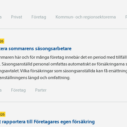
a
Privat
Företag
Kommun- och regionsektorerna
026
era sommarens säsongsarbetare
maren här och för många företag innebär det en period med tillfäll
a. Säsongsanställd personal omfattas automatiskt av försäkringarna 
ingsavtalet. Vilka försäkringar som säsongsanställda kan få ersättnin
 anställningens längd och omfattning.
a
Företag
Parter
026
 rapportera till Företagares egen försäkring