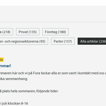
a (218)
Privat (135)
Företag (180)
- och regionsektorerna (95)
Parter (157)
Alla artiklar (236
026
ommar!
maren här och vi på Fora tackar alla er som varit i kontakt med oss
olika sammanhang.
på plats hela sommaren, följande tider:
i juli klockan 8-16