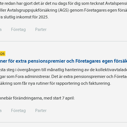
e redan har gjort det är det nu dags för dig som tecknat Avtals­pens
ller Avtalsgruppsjukförsäkring (AGS) genom Företagares egen försä
a slutlig inkomst för 2025.
a
Företag
Parter
026
iner för extra pensionspremier och Företagares egen försä
sta steg i övergången till månatlig hantering av de kollektivavtalad
gar som Fora administrerar. Det är extra pensionspremier och Föret
äkring som får nya rutiner för rapportering och fakturering.
nnebär förändringarna, med start 7 april:
a
Företag
Parter