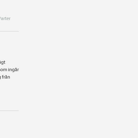
Parter
igt
som ingår
g från