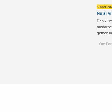
9 april 20
Nu är v
Den 23 m
medarbet
gemensam
Om For