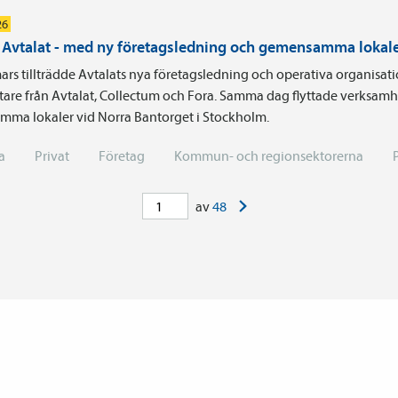
26
i Avtalat - med ny företagsledning och gemensamma lokal
ars tillträdde Avtalats nya företagsledning och operativa organisa
are från Avtalat, Collectum och Fora. Samma dag flyttade verksamhe
ma lokaler vid Norra Bantorget i Stockholm.
a
Privat
Företag
Kommun- och regionsektorerna
>
av
48