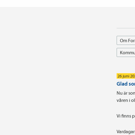
Om For
Kommun
26 juni 2
Glad s
Nu är som
våren i 
Vi finns 
Vardagar 