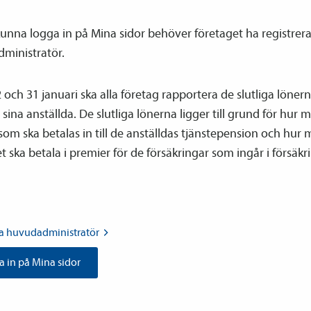
kunna logga in på Mina sidor behöver företaget ha registrer
dministratör.
 och 31 januari ska alla företag rapportera de slutliga lönern
 sina anställda. De slutliga lönerna ligger till grund för hur 
om ska betalas in till de anställdas tjänste­pension och hur 
t ska betala i premier för de försäkringar som ingår i försäkr
ra
huvud­­administratör
 in på Mina sidor