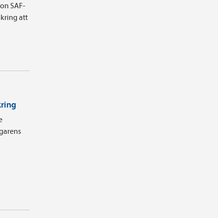
ion SAF-
kring att
kring
e
agarens