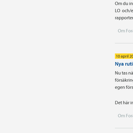
Om du int
LO och/e
rapporter
Om For
10 april 2
Nya rut
Nu tas nä
försäkrin
egen förs
Det här i
Om For