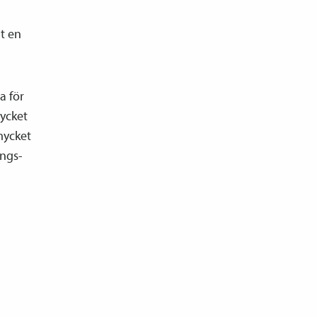
at en
a för
mycket
mycket
ings­