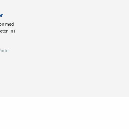
er
tion med
ten in i
Parter