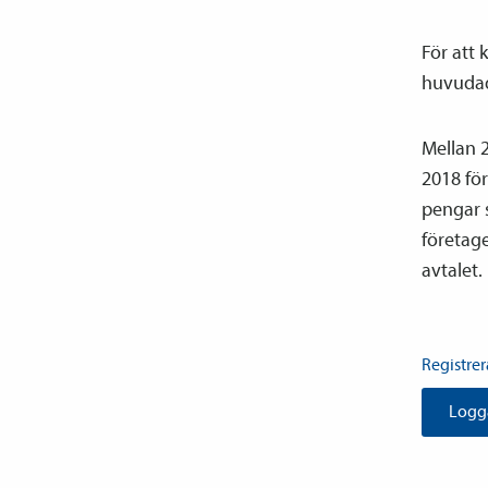
För att 
huvud­­a
Mellan 2
2018 för
pengar s
företage
avtalet.
Registre
Logga