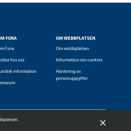
OM FORA
OM WEBBPLATSEN
m Fora
Om webbplatsen
obba hos oss
Information om cookies
uridisk information
Hantering av
personuppgifter
ressrum
bplatsen.
© 2026 Fora AB