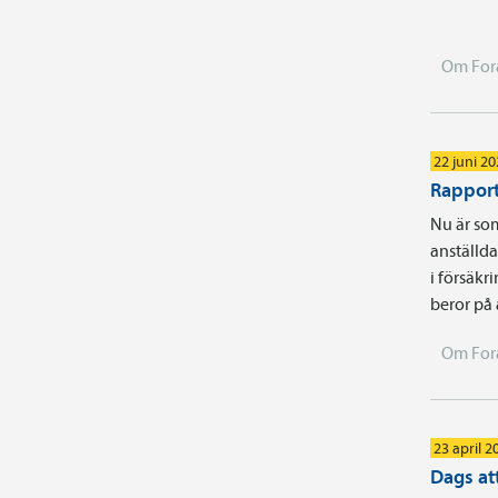
Om For
22 juni 2
Rapport
Nu är som
anställd
i försäkr
beror på
Om For
23 april 2
Dags att