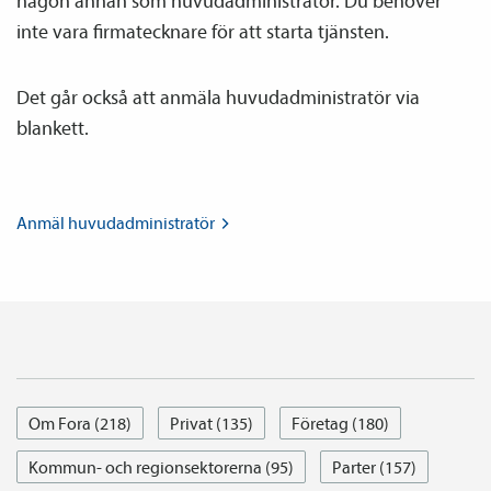
någon annan som huvud­­administratör. Du behöver
inte vara firmatecknare för att starta tjänsten.
Det går också att anmäla huvud­­administratör via
blankett.
Anmäl
huvud­­administratör
Om Fora (218)
Privat (135)
Företag (180)
Kommun- och regionsektorerna (95)
Parter (157)