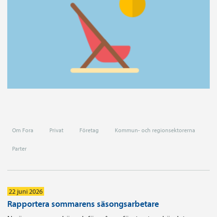
Om Fora
Privat
Företag
Kommun- och regionsektorerna
Parter
22 juni 2026
Rapportera sommarens säsongsarbetare