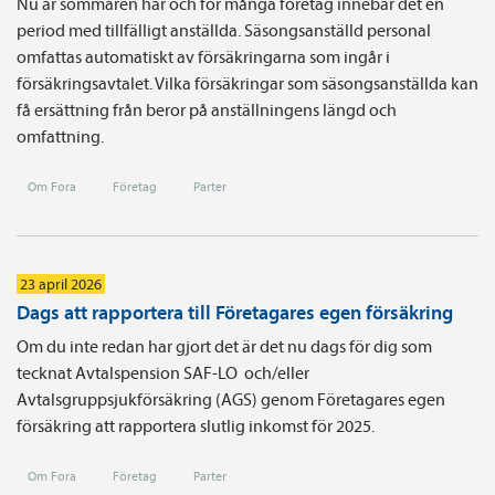
Nu är sommaren här och för många företag innebär det en
period med tillfälligt anställda. Säsongsanställd personal
omfattas automatiskt av försäkringarna som ingår i
försäkringsavtalet. Vilka försäkringar som säsongsanställda kan
få ersättning från beror på anställningens längd och
omfattning.
Om Fora
Företag
Parter
23 april 2026
Dags att rapportera till Företagares egen försäkring
Om du inte redan har gjort det är det nu dags för dig som
tecknat Avtals­pension SAF-LO och/eller
Avtalsgruppsjukförsäkring (AGS) genom Företagares egen
försäkring att rapportera slutlig inkomst för 2025.
Om Fora
Företag
Parter