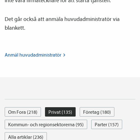
inte vara firmatecknare för att starta tjänsten.
Det går också att anmäla huvud­­administratör via
blankett.
Anmäl
huvud­­administratör
Om Fora (218)
Privat (135)
Företag (180)
Kommun- och regionsektorerna (95)
Parter (157)
Alla artiklar (236)