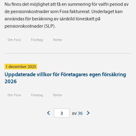
Nu finns det möjlighet att få en summering för valfri period av
de pensionskostnader som Fora fakturerat. Underlaget kan
användas för beräkning av särskild löneskatt på
pensionskostnader (SLP).
Om Fora
Företag
Parter
1 december 2025
Uppdaterade villkor för Företagares egen försäkring
2026
Om Fora
Företag
Parter
<
>
av
36