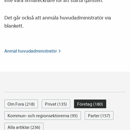
inte vara firmatecknare för att starta tjänsten.
Det går också att anmäla huvud­­administratör via
blankett.
Anmäl
huvud­­administratör
Om Fora (218)
Privat (135)
Företag (180)
Kommun- och regionsektorerna (95)
Parter (157)
Alla artiklar (236)