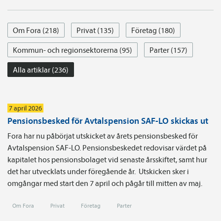
Om Fora (218)
Privat (135)
Företag (180)
Kommun- och regionsektorerna (95)
Parter (157)
Alla artiklar (236)
7 april 2026
Pensionsbesked för Avtalspension SAF-LO skickas ut
Fora har nu påbörjat utskicket av årets pensionsbesked för
Avtalspension SAF-LO. Pensionsbeskedet redovisar värdet på
kapitalet hos pensionsbolaget vid senaste årsskiftet, samt hur
det har utvecklats under föregående år. Utskicken sker i
omgångar med start den 7 april och pågår till mitten av maj.
Om Fora
Privat
Företag
Parter