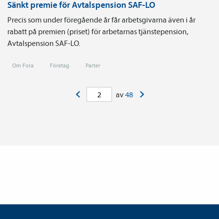
Sänkt premie för Avtalspension SAF-LO
Precis som under föregående år får arbetsgivarna även i år
rabatt på premien (priset) för arbetarnas tjänste­pension,
Avtals­pension SAF-LO.
Om Fora
Företag
Parter
<
>
av
48