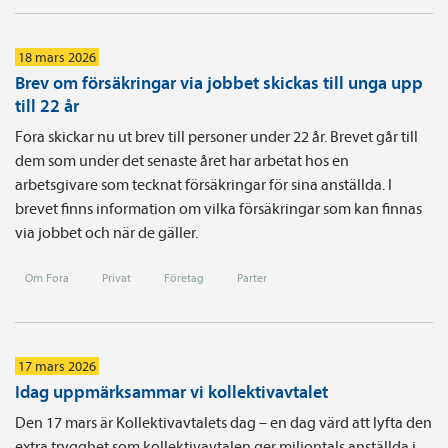
18 mars 2026
Brev om försäkringar via jobbet skickas till unga upp
till 22 år
Fora skickar nu ut brev till personer under 22 år. Brevet går till
dem som under det senaste året har arbetat hos en
arbetsgivare som tecknat försäkringar för sina anställda. I
brevet finns information om vilka försäkringar som kan finnas
via jobbet och när de gäller.
Om Fora
Privat
Företag
Parter
17 mars 2026
Idag uppmärksammar vi kollektivavtalet
Den 17 mars är Kollektivavtalets dag – en dag värd att lyfta den
extra trygghet som kollektivavtalen ger miljontals anställda i