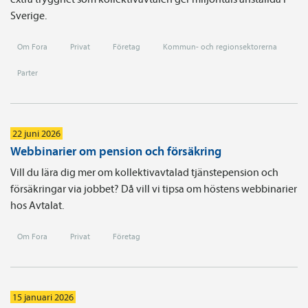
Sverige.
Om Fora
Privat
Företag
Kommun- och regionsektorerna
Parter
22 juni 2026
Webbinarier om pension och försäkring
Vill du lära dig mer om kollektivavtalad tjänstepension och
försäkringar via jobbet? Då vill vi tipsa om höstens webbinarier
hos Avtalat.
Om Fora
Privat
Företag
15 januari 2026