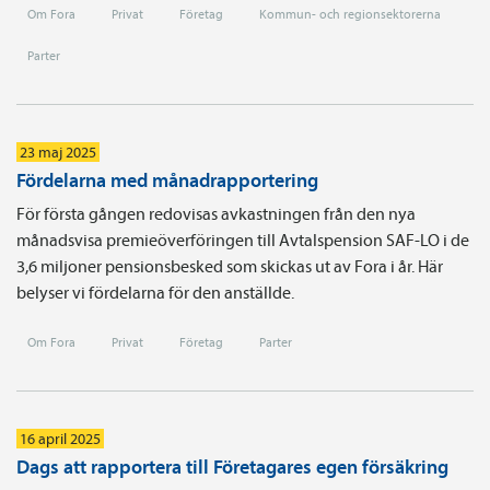
Om Fora
Privat
Företag
Kommun- och regionsektorerna
Parter
23 maj 2025
Fördelarna med månadrapportering
För första gången redovisas avkastningen från den nya
månadsvisa premieöverföringen till Avtalspension SAF-LO i de
3,6 miljoner pensionsbesked som skickas ut av Fora i år. Här
belyser vi fördelarna för den anställde.
Om Fora
Privat
Företag
Parter
16 april 2025
Dags att rapportera till Företagares egen försäkring