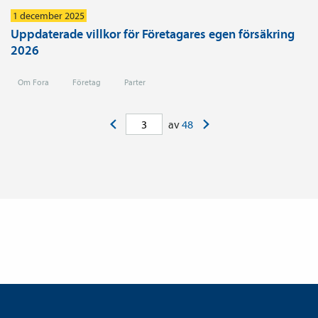
1 december 2025
Uppdaterade villkor för Företagares egen försäkring
2026
Om Fora
Företag
Parter
<
>
av
48