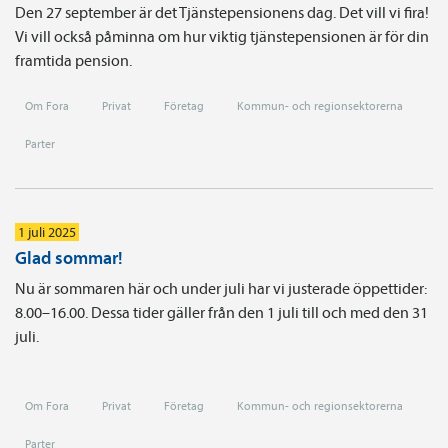
Den 27 september är det Tjänstepensionens dag. Det vill vi fira!
Vi vill också påminna om hur viktig tjänstepensionen är för din
framtida pension.
Om Fora
Privat
Företag
Kommun- och regionsektorerna
Parter
1 juli 2025
Glad sommar!
Nu är sommaren här och under juli har vi justerade öppettider:
8.00–16.00. Dessa tider gäller från den 1 juli till och med den 31
juli.
Om Fora
Privat
Företag
Kommun- och regionsektorerna
Parter