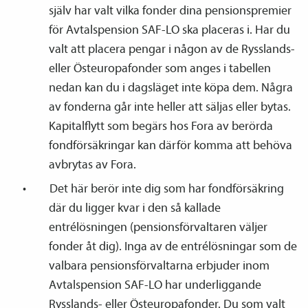
själv har valt vilka fonder dina pensions­premier
för Avtals­pension SAF-LO ska placeras i. Har du
valt att placera pengar i någon av de Rysslands-
eller Östeuropafonder som anges i tabellen
nedan kan du i dagsläget inte köpa dem. Några
av fonderna går inte heller att säljas eller bytas.
Kapitalflytt som begärs hos Fora av berörda
fond­försäkringar kan därför komma att behöva
avbrytas av Fora.
Det här berör inte dig som har fond­försäkring
där du ligger kvar i den så kallade
entrélösningen (pensions­förvaltaren väljer
fonder åt dig). Inga av de entrélösningar som de
valbara pensions­förvaltarna erbjuder inom
Avtals­pension SAF-LO har underliggande
Rysslands- eller Östeuropafonder. Du som valt