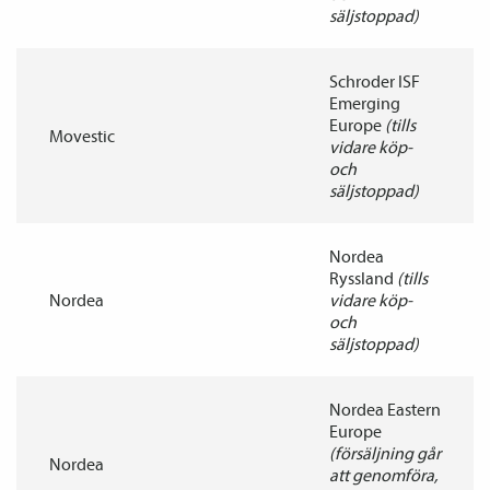
säljstoppad)
Schroder ISF
Emerging
Europe
(tills
Movestic
vidare köp-
och
säljstoppad)
Nordea
Ryssland
(tills
Nordea
vidare köp-
och
säljstoppad)
Nordea Eastern
Europe
(försäljning går
Nordea
att genomföra,