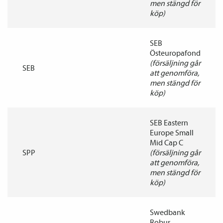
men stängd för
köp)
SEB
Östeuropafond
(försäljning går
SEB
att genomföra,
men stängd för
köp)
SEB Eastern
Europe Small
Mid Cap C
SPP
(försäljning går
att genomföra,
men stängd för
köp)
Swedbank
Robur