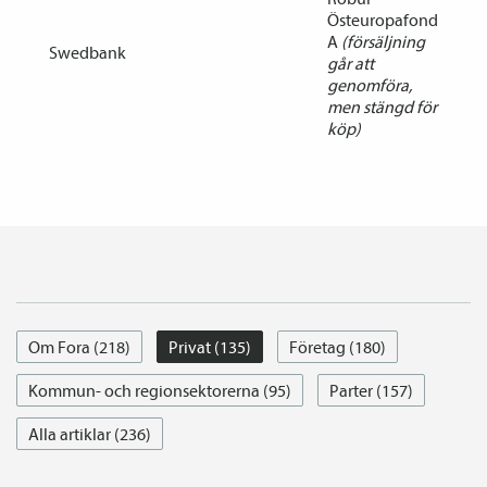
Östeuropafond
A
(försäljning
Swedbank
går att
genomföra,
men stängd för
köp)
Om Fora (218)
Privat (135)
Företag (180)
Kommun- och regionsektorerna (95)
Parter (157)
Alla artiklar (236)