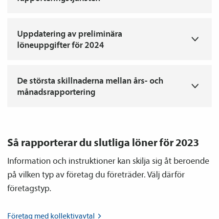
T
Uppdatering av preliminära
löneuppgifter för 2024
T
De största skillnaderna mellan års- och
månadsrapportering
Så rapporterar du slutliga löner för 2023
Information och instruktioner kan skilja sig åt beroende
på vilken typ av företag du företräder. Välj därför
företagstyp.
Företag med
kollektiv­avtal