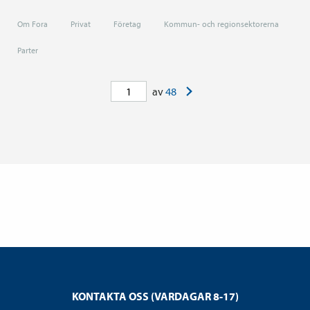
Om Fora
Privat
Företag
Kommun- och regionsektorerna
Parter
>
av
48
KONTAKTA OSS (VARDAGAR 8-17)