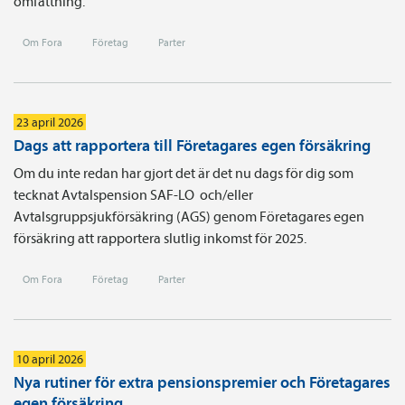
omfattning.
Om Fora
Företag
Parter
23 april 2026
Dags att rapportera till Företagares egen försäkring
Om du inte redan har gjort det är det nu dags för dig som
tecknat Avtals­pension SAF-LO och/eller
Avtalsgruppsjukförsäkring (AGS) genom Företagares egen
försäkring att rapportera slutlig inkomst för 2025.
Om Fora
Företag
Parter
10 april 2026
Nya rutiner för extra pensionspremier och Företagares
egen försäkring