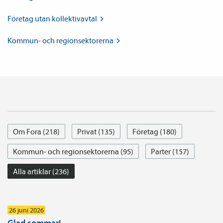
Företag utan
kollektiv­avtal
Kommun- och
regionsektorerna
Om Fora (218)
Privat (135)
Företag (180)
Kommun- och regionsektorerna (95)
Parter (157)
Alla artiklar (236)
26 juni 2026
Glad sommar!