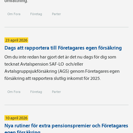
omfattning.
Om Fora
Företag
Parter
23 april 2026
Dags att rapportera till Företagares egen försäkring
Om du inte redan har gjort det är det nu dags för dig som
tecknat Avtals­pension SAF-LO och/eller
Avtalsgruppsjukförsäkring (AGS) genom Företagares egen
försäkring att rapportera slutlig inkomst för 2025.
Om Fora
Företag
Parter
10 april 2026
Nya rutiner för extra pensionspremier och Företagares
egen försäkring