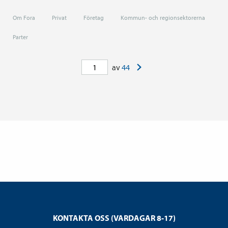
Om Fora
Privat
Företag
Kommun- och regionsektorerna
Parter
>
av
44
KONTAKTA OSS (VARDAGAR 8-17)