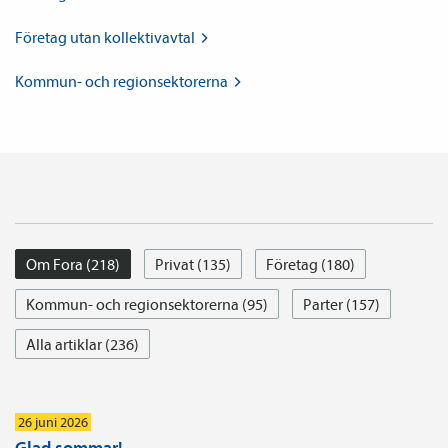
Företag utan
kollektiv­avtal
Kommun- och
regionsektorerna
Om Fora (218)
Privat (135)
Företag (180)
Kommun- och regionsektorerna (95)
Parter (157)
Alla artiklar (236)
26 juni 2026
Glad sommar!