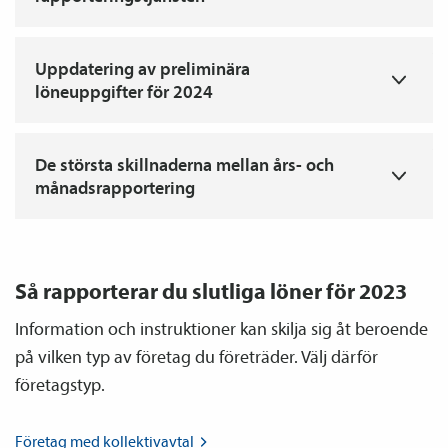
T
Uppdatering av preliminära
löneuppgifter för 2024
T
De största skillnaderna mellan års- och
månadsrapportering
Så rapporterar du slutliga löner för 2023
Information och instruktioner kan skilja sig åt beroende
på vilken typ av företag du företräder. Välj därför
företagstyp.
Företag med
kollektiv­avtal