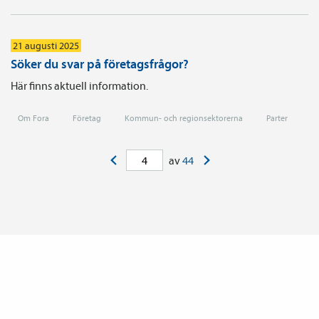
21 augusti 2025
Söker du svar på företagsfrågor?
Här finns aktuell information.
Om Fora
Företag
Kommun- och regionsektorerna
Parter
<
>
av
44