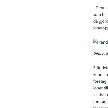
- Denna 
som behö
då gjord
löne­­rap
Bild: Fr
Frändefo
kunder i
företag 
löner ti
faktiskt
företage