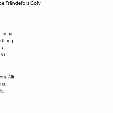
de Frändefors Golv
r lämna
ortering
ta
B i
ora. Allt
det,
lv.