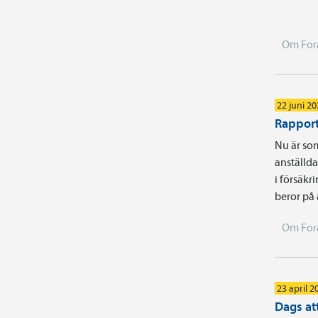
Om For
22 juni 2
Rapport
Nu är som
anställd
i försäkr
beror på
Om For
23 april 2
Dags att