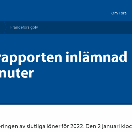
Om Fora
Frändefors golv
erapporten inlämnad
inuter
ingen av slutliga löner för 2022. Den 2 januari klo