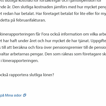
ts slutliga kostnad för försäkringar och tjänste­pension för
nde år. Den slutliga kostnaden jämförs med hur mycket pen
t redan har betalat. Har företaget betalat för lite eller för m
 detta på februarifakturan.
ne­­­rapporteringen får Fora också information om vilka arb
t har haft under året och hur mycket de har tjänat. Uppgift
till att beräkna och föra över pensions­premier till de pensi
valtar arbetarnas pengar. Den som räknas som företagare sk
i löne­­­rapporteringen.
ckså rapportera slutliga löner?
 på Mina
sidor