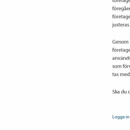
företage
föregåe
företage
justeras
Genom lö
företage
används 
som för
tas med 
Ska du o
Logga in