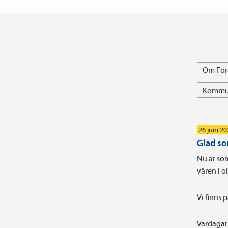
Om For
Kommun
26 juni 2
Glad s
Nu är som
våren i 
Vi finns 
Vardagar 