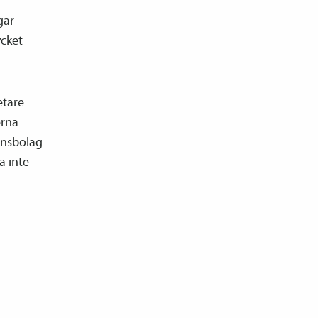
gar
ycket
etare
erna
ons­bolag
a inte