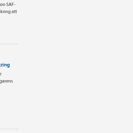
ion SAF-
kring att
kring
e
agarens