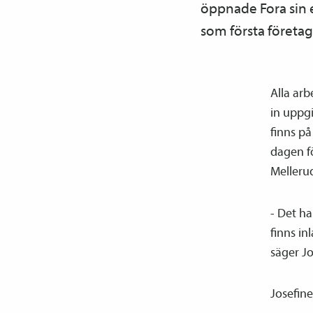
öppnade Fora sin 
som första företag
Alla ar
in uppgi
finns på
dagen fö
Mellerud
- Det ha
finns in
säger Jo
Josefine