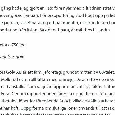
gång hade jag gjort en lista före nyår med allt administrativ
ver göras i januari. Löne­­rapportering stod högt upp på lis
e jag den, vilket bara tog ett par minuter, och kunde sen bo
portering från listan. Så gör det bara, är mitt tips till andra.
ändefors golv
rs Golv AB är ett familjeföretag, grundat mitten av 80-tale
 Mellerud och Trollhättan med omnejd. De är ett av de cirka
med anställda som varje år rapporterar slutliga, faktiskt utbe
ll Fora. Genom rapporteringen får Fora uppgifter om företag
 utbetalda löner för föregående år och vilka anställda arbeta
t har haft. Uppgifterna om slutliga löner används till att räk