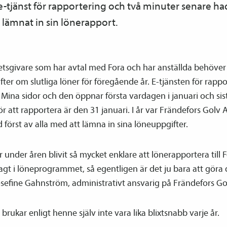
e-tjänst för rapportering och två minuter senare ha
 lämnat in sin lönerapport.
betsgivare som har avtal med Fora och har anställda behöve
fter om slutliga löner för föregående år. E-tjänsten för rapp
 Mina sidor och den öppnar första vardagen i januari och sis
r att rapportera är den 31 januari. I år var Frändefors Golv A
 först av alla med att lämna in sina löneuppgifter.
r under åren blivit så mycket enklare att löne­rapportera till F
lagt i löneprogrammet, så egentligen är det ju bara att göra 
sefine Gahnström, administrativt ansvarig på Frändefors Go
 brukar enligt henne själv inte vara lika blixtsnabb varje år.