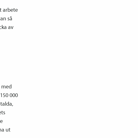
t arbete
tan så
cka av
t, med
 150 000
talda,
ets
re
na ut