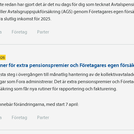
e redan har gjort det är det nu dags för dig som tecknat Avtals­pens
ller Avtalsgruppsjukförsäkring (AGS) genom Företagares egen försä
a slutlig inkomst för 2025.
a
Företag
Parter
026
iner för extra pensionspremier och Företagares egen försä
sta steg i övergången till månatlig hantering av de kollektivavtalad
gar som Fora administrerar. Det är extra pensionspremier och Föret
äkring som får nya rutiner för rapportering och fakturering.
nnebär förändringarna, med start 7 april:
a
Företag
Parter