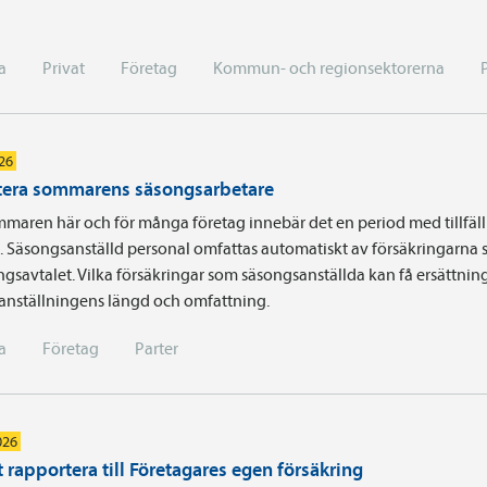
a
Privat
Företag
Kommun- och regionsektorerna
026
era sommarens säsongsarbetare
maren här och för många företag innebär det en period med tillfäll
a. Säsongsanställd personal omfattas automatiskt av försäkringarna 
ingsavtalet. Vilka försäkringar som säsongsanställda kan få ersättnin
 anställningens längd och omfattning.
a
Företag
Parter
026
 rapportera till Företagares egen försäkring