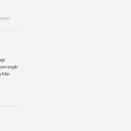
Parter
igt
som ingår
g från