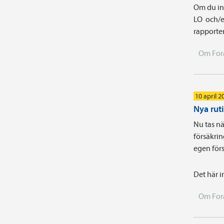
Om du int
LO och/e
rapporter
Om For
10 april 2
Nya rut
Nu tas nä
försäkrin
egen förs
Det här i
Om For