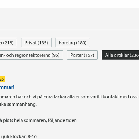
a (218)
Privat (135)
Företag (180)
- och regionsektorerna (95)
Parter (157)
Alla artiklar (236
026
ommar!
maren här och vi på Fora tackar alla er som varit i kontakt med oss
olika sammanhang.
på plats hela sommaren, följande tider:
i juli klockan 8-16