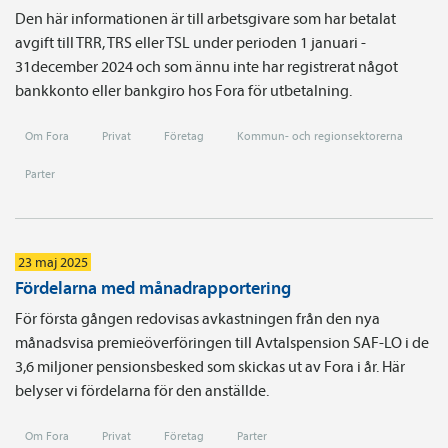
Den här informationen är till arbetsgivare som har betalat
avgift till TRR, TRS eller TSL under perioden 1 januari -
31december 2024 och som ännu inte har registrerat något
bankkonto eller bankgiro hos Fora för utbetalning.
Om Fora
Privat
Företag
Kommun- och regionsektorerna
Parter
23 maj 2025
Fördelarna med månadrapportering
För första gången redovisas avkastningen från den nya
månadsvisa premieöverföringen till Avtalspension SAF-LO i de
3,6 miljoner pensionsbesked som skickas ut av Fora i år. Här
belyser vi fördelarna för den anställde.
Om Fora
Privat
Företag
Parter