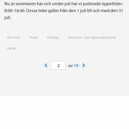
Nu är sommaren här och under juli har vi justerade öppettider:
8.00–16.00. Dessa tider gäller från den 1 juli till och med den 31
juli.
Om Fora
Privat
Företag
Kommun- och regionsektorerna
Parter
<
>
av
19