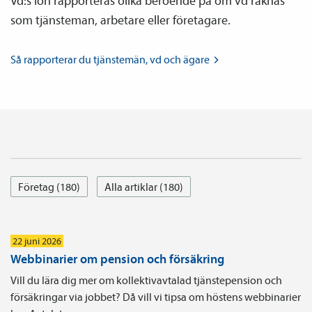
Vd:s lön rapporteras olika beroende på om vd räknas
som tjänsteman, arbetare eller företagare.
Så rapporterar du tjänste­män, vd och
ägare
Företag (180)
Alla artiklar (180)
22 juni 2026
Webbinarier om pension och försäkring
Vill du lära dig mer om kollektivavtalad tjänstepension och
försäkringar via jobbet? Då vill vi tipsa om höstens webbinarier