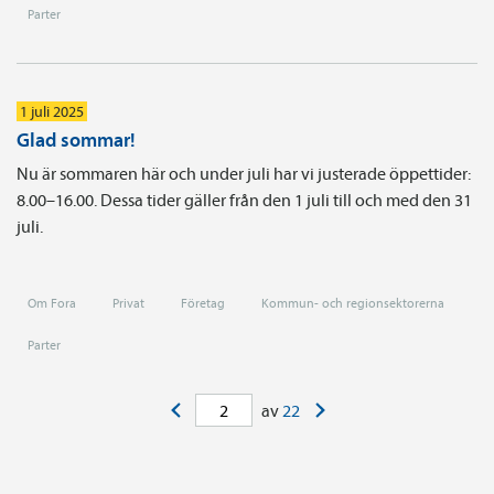
Parter
1 juli 2025
Glad sommar!
Nu är sommaren här och under juli har vi justerade öppettider:
8.00–16.00. Dessa tider gäller från den 1 juli till och med den 31
juli.
Om Fora
Privat
Företag
Kommun- och regionsektorerna
Parter
<
>
av
22