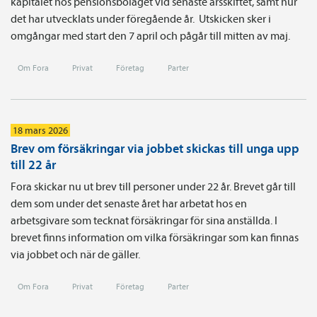
kapitalet hos pensionsbolaget vid senaste årsskiftet, samt hur
det har utvecklats under föregående år. Utskicken sker i
omgångar med start den 7 april och pågår till mitten av maj.
Om Fora
Privat
Företag
Parter
18 mars 2026
Brev om försäkringar via jobbet skickas till unga upp
till 22 år
Fora skickar nu ut brev till personer under 22 år. Brevet går till
dem som under det senaste året har arbetat hos en
arbetsgivare som tecknat försäkringar för sina anställda. I
brevet finns information om vilka försäkringar som kan finnas
via jobbet och när de gäller.
Om Fora
Privat
Företag
Parter