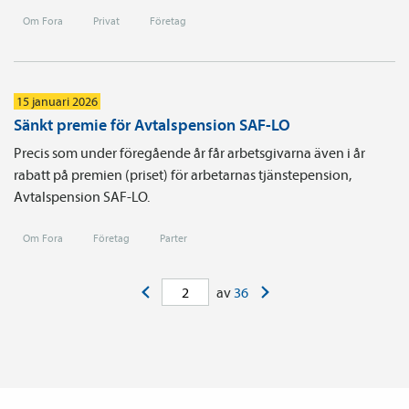
Om Fora
Privat
Företag
15 januari 2026
Sänkt premie för Avtalspension SAF-LO
Precis som under föregående år får arbetsgivarna även i år
rabatt på premien (priset) för arbetarnas tjänste­pension,
Avtals­pension SAF-LO.
Om Fora
Företag
Parter
<
>
av
36