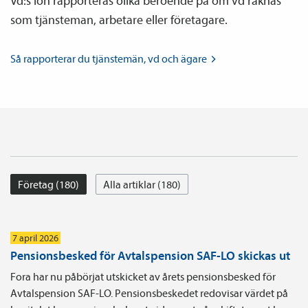
Vd:s lön rapporteras olika beroende på om vd räknas
som tjänsteman, arbetare eller företagare.
Så rapporterar du tjänste­män, vd och
ägare
Företag (180)
Alla artiklar (180)
7 april 2026
Pensionsbesked för Avtalspension SAF-LO skickas ut
Fora har nu påbörjat utskicket av årets pensionsbesked för
Avtalspension SAF-LO. Pensionsbeskedet redovisar värdet på