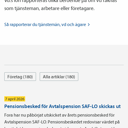
Vd:s lön rapporteras olika beroende på om vd räknas
som tjänsteman, arbetare eller företagare.
Så rapporterar du tjänste­män, vd och
ägare
Företag (180)
Alla artiklar (180)
7 april 2026
Pensionsbesked för Avtalspension SAF-LO skickas ut
Fora har nu påbörjat utskicket av årets pensionsbesked för
Avtalspension SAF-LO. Pensionsbeskedet redovisar värdet på