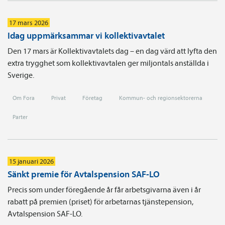
17 mars 2026
Idag uppmärksammar vi kollektivavtalet
Den 17 mars är Kollektivavtalets dag – en dag värd att lyfta den
extra trygghet som kollektivavtalen ger miljontals anställda i
Sverige.
Om Fora
Privat
Företag
Kommun- och regionsektorerna
Parter
15 januari 2026
Sänkt premie för Avtalspension SAF-LO
Precis som under föregående år får arbetsgivarna även i år
rabatt på premien (priset) för arbetarnas tjänste­pension,
Avtals­pension SAF-LO.