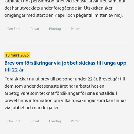
kapitalet hos pensionsbolaget vid senaste årsskiftet, samt hur
det har utvecklats under föregående år. Utskicken sker i
omgångar med start den 7 april och pågår till mitten av maj.
Om Fora
Privat
Företag
Parter
18 mars 2026
Brev om försäkringar via jobbet skickas till unga upp
till 22 år
Fora skickar nu ut brev till personer under 22 år. Brevet går till
dem som under det senaste året har arbetat hos en
arbetsgivare som tecknat försäkringar för sina anställda. I
brevet finns information om vilka försäkringar som kan finnas
via jobbet och när de gäller.
Om Fora
Privat
Företag
Parter