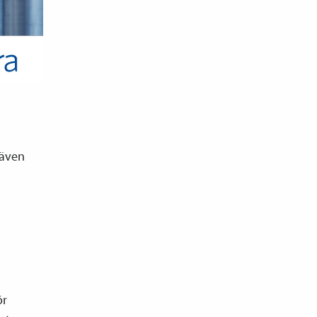
 även
ör