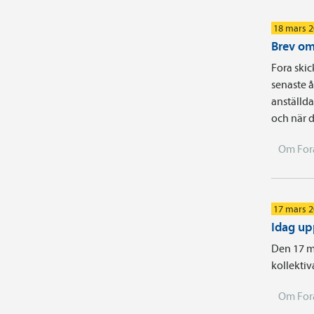
18 mars 
Brev om 
Fora skic
senaste å
anställda
och när d
Om For
17 mars 
Idag up
Den 17 ma
kollektiv
Om For