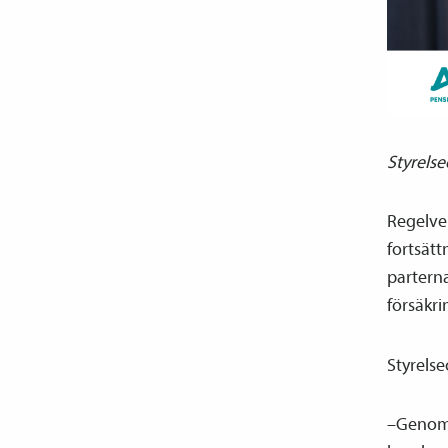
Styrelse
Regelve
fortsätt
parterna
försäkri
Styrels
–Genom 