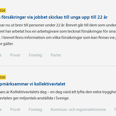
2026
försäkringar via jobbet skickas till unga upp till 22 år
kar nu ut brev till personer under 22 år. Brevet går till dem som unde
ret har arbetat hos en arbetsgivare som tecknat försäkringar för sina
. I brevet finns information om vilka försäkringar som kan finnas via
e gäller.
a
Privat
Företag
Parter
2026
pmärksammar vi kollektivavtalet
rs är Kollektivavtalets dag – en dag värd att lyfta den extra tryggh
avtalen ger miljontals anställda i Sverige.
a
Privat
Företag
Kommun- och regionsektorerna