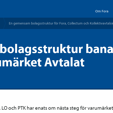
Om Fora
En gemensam bolagsstruktur för Fora, Collectum och Kollektiv­avtals­
olagsstruktur bana
umärket Avtalat
, LO och PTK har enats om nästa steg för varumärket