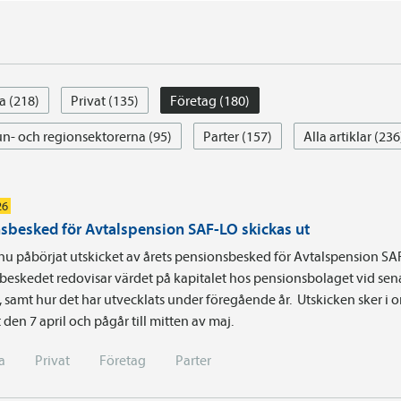
a (218)
Privat (135)
Företag (180)
- och regionsektorerna (95)
Parter (157)
Alla artiklar (236
26
sbesked för Avtalspension SAF-LO skickas ut
nu påbörjat utskicket av årets pensionsbesked för Avtalspension SA
beskedet redovisar värdet på kapitalet hos pensionsbolaget vid sen
t, samt hur det har utvecklats under föregående år. Utskicken sker i
 den 7 april och pågår till mitten av maj.
a
Privat
Företag
Parter