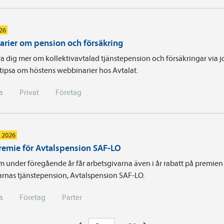
026
rier om pension och försäkring
ära dig mer om kollektivavtalad tjänstepension och försäkringar via 
i tipsa om höstens webbinarier hos Avtalat.
a
Privat
Företag
i 2026
remie för Avtalspension SAF-LO
m under föregående år får arbetsgivarna även i år rabatt på premien 
arnas tjänste­pension, Avtals­pension SAF-LO.
a
Företag
Parter