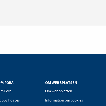
OM FORA
OM WEBBPLATSEN
m Fora
Om webbplatsen
obba hos oss
Information om cookies