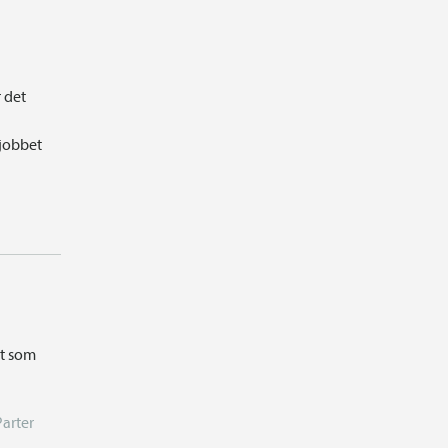
r det
 jobbet
et som
Parter