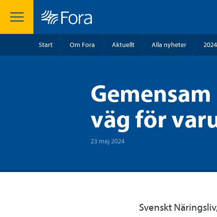
Start
Om Fora
Aktuellt
Alla nyheter
2024
Gemensam b
väg för var
23 maj 2024
Svenskt Näringsliv