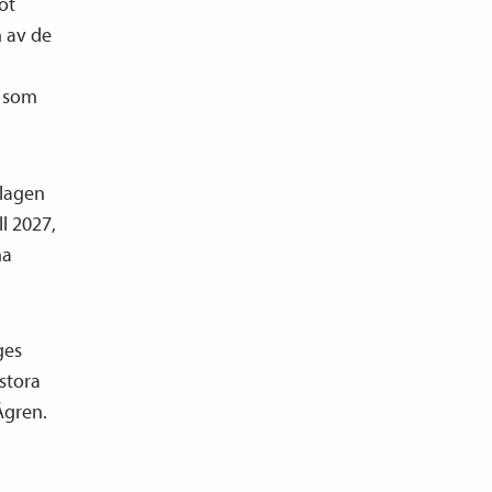
ot
n av de
r som
olagen
l 2027,
ma
ges
stora
Ågren.