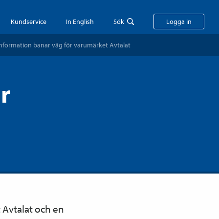
Kundservice
In English
Sök
Logga in
information banar väg för varumärket Avtalat
r
 Avtalat och en