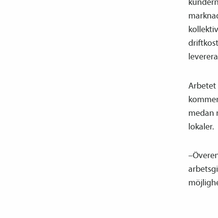
kundern
marknad
kollekti
driftkos
leverera
Arbetet
kommer 
medan m
lokaler.
–Överen
arbetsgi
möjligh