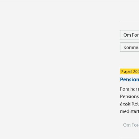
Om For
Kommun
7 april 20
Pension
Fora har 
Pensions
årsskifte
med start
Om For