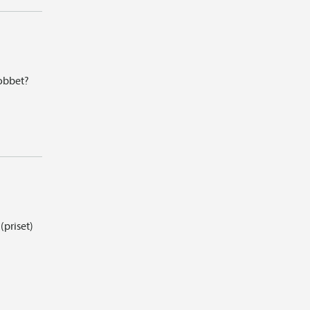
jobbet?
(priset)