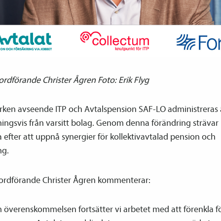
ordförande Christer Ågren Foto: Erik Flyg
rken avseende ITP och Avtals­pension SAF-LO administreras
ningsvis från varsitt bolag. Genom denna förändring strävar
 efter att uppnå synergier för kollektiv­avtalad pension och
ng.
eordförande Christer Ågren kommenterar:
överenskommelsen fortsätter vi arbetet med att förenkla f