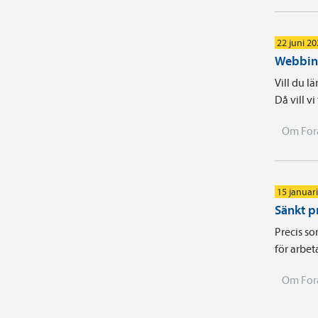
22 juni 2
Webbina
Vill du l
Då vill v
Om For
15 januar
Sänkt p
Precis so
för arbet
Om For