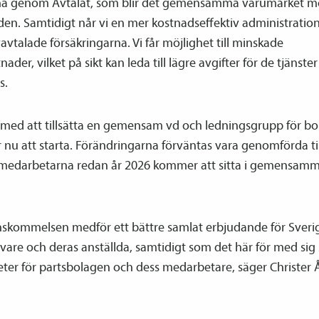
a genom Avtalat, som blir det gemensamma varumärket m
en. Samtidigt når vi en mer kostnadseffektiv administratio
v­avtalade försäkringarna. Vi får möjlighet till minskade
tnader, vilket på sikt kan leda till lägre avgifter för de tjänste
s.
 med att tillsätta en gemensam vd och ledningsgrupp för b
nu att starta. Förändringarna förväntas vara genomförda til
edarbetarna redan år 2026 kommer att sitta i gemensam
skommelsen medför ett bättre samlat erbjudande för Sveri
vare och deras anställda, samtidigt som det här för med sig 
eter för partsbolagen och dess medarbetare, säger Christer 