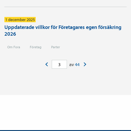
1 december 2025
Uppdaterade villkor för Företagares egen försäkring
2026
Om Fora
Företag
Parter
<
>
av
44