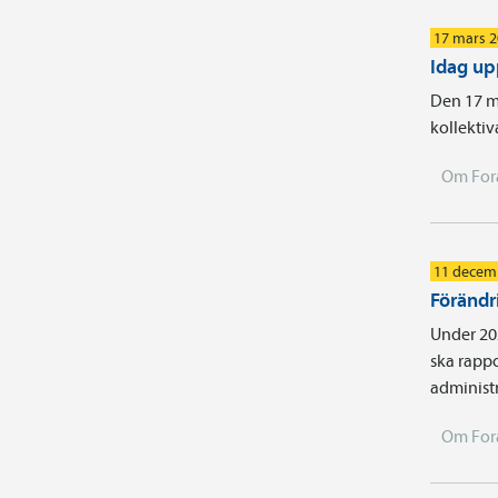
17 mars 
Idag up
Den 17 ma
kollektiv
Om For
11 decem
Förändr
Under 202
ska rappo
administ
Om For