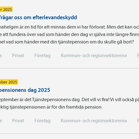
r 2025
rågar oss om efterlevandeskydd
ahelgen är en tid för att minnas dem vi har förlorat. Men det kan oc
älle att fundera över vad som händer den dag vi själva inte längre finns
mpel vad som händer med din tjänstepension om du skulle gå bort?
a
Privat
Företag
Kommun- och regionsektorerna
mber 2025
pensionens dag 2025
ptember är det Tjänstepensionens dag. Det vill vi fira! Vi vill också
ktig tjänstepensionen är för din framtida pension.
a
Privat
Företag
Kommun- och regionsektorerna