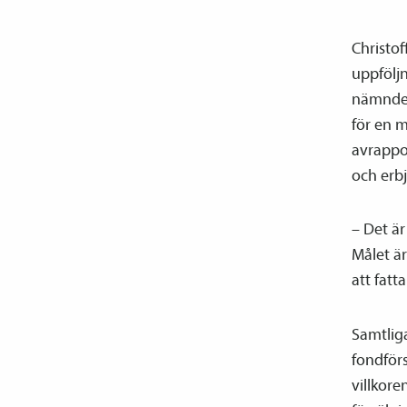
Christof
uppföljn
nämnden 
för en 
avrappor
och erb
– Det är
Målet är
att fatt
Samtlig
fond­för
villkore