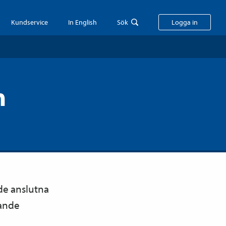
Kundservice
In English
Sök
Logga in
n
de anslutna
lande