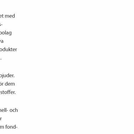
tet med
s­
 bolag
va
rodukter
.
bjuder.
för dem
stoffer.
ell- och
r
nom fond­