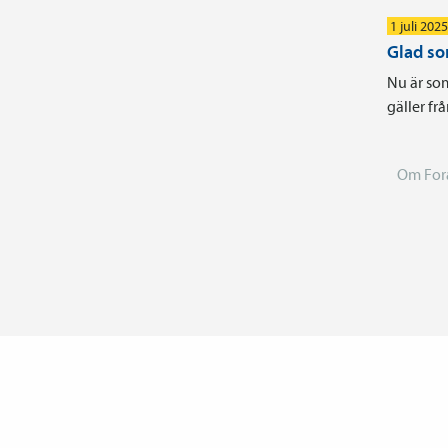
1 juli 2025
Glad s
Nu är som
gäller frå
Om For