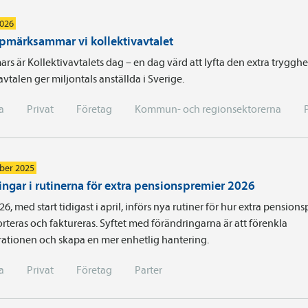
2026
pmärksammar vi kollektivavtalet
rs är Kollektivavtalets dag – en dag värd att lyfta den extra tryggh
avtalen ger miljontals anställda i Sverige.
a
Privat
Företag
Kommun- och regionsektorerna
ber 2025
ingar i rutinerna för extra pensionspremier 2026
6, med start tidigast i april, införs nya rutiner för hur extra pension
rteras och faktureras. Syftet med förändringarna är att förenkla
rationen och skapa en mer enhetlig hantering.
a
Privat
Företag
Parter