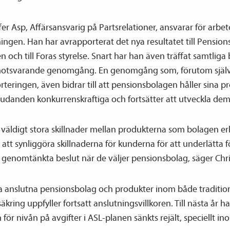
fer Asp, Affärsansvarig på Partsrelationer, ansvarar för arbe
ingen. Han har avrapporterat det nya resultatet till Pension
och till Foras styrelse. Snart har han även träffat samtliga
motsvarande genomgång. En genomgång som, förutom själ
teringen, även bidrar till att pensions­bolagen håller sina p
judanden konkurrenskraftiga och fortsätter att utveckla dem
 väldigt stora skillnader mellan produkterna som bolagen er
 att synliggöra skillnaderna för kunderna för att underlätta 
a genomtänkta beslut när de väljer pensions­bolag, säger Chri
a anslutna pensions­bolag och produkter inom både tradition
säkring uppfyller fortsatt anslutningsvillkoren. Till nästa år ha
n för nivån på avgifter i ASL-planen sänkts rejält, speciellt i