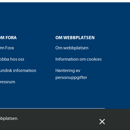
OM FORA
OM WEBBPLATSEN
m Fora
Om webbplatsen
obba hos oss
Information om cookies
uridisk information
Hantering av
personuppgifter
ressrum
bplatsen.
© 2026 Fora AB