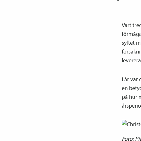
Vart tre
förmåga
syftet m
försäkr
leverera
I år va
en betyd
på hur m
årsperi
Foto: Pi