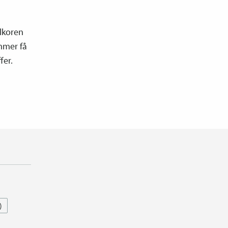
llkoren
ommer få
fer.
)