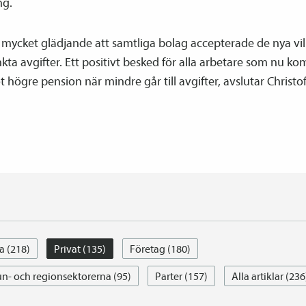
ng.
 mycket glädjande att samtliga bolag accepterade de nya vi
ta avgifter. Ett positivt besked för alla arbetare som nu k
 högre pension när mindre går till avgifter, avslutar Christof
a (218)
Privat (135)
Företag (180)
- och regionsektorerna (95)
Parter (157)
Alla artiklar (236