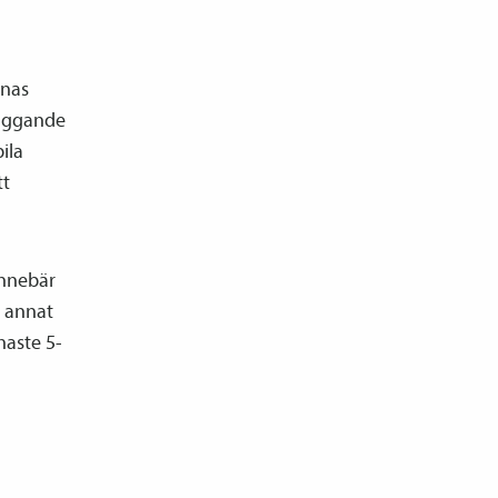
rnas
läggande
bila
tt
innebär
d annat
naste 5-