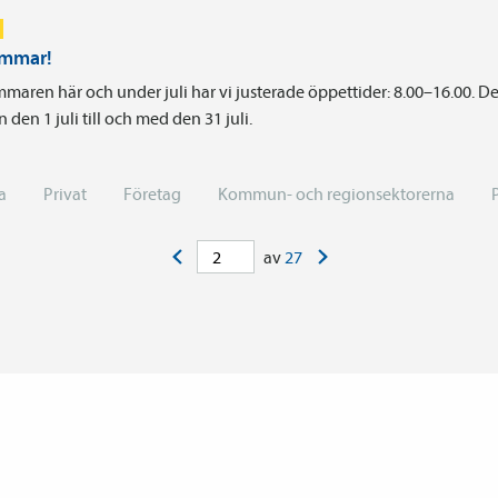
ommar!
maren här och under juli har vi justerade öppettider: 8.00–16.00. De
n den 1 juli till och med den 31 juli.
a
Privat
Företag
Kommun- och regionsektorerna
<
>
av
27