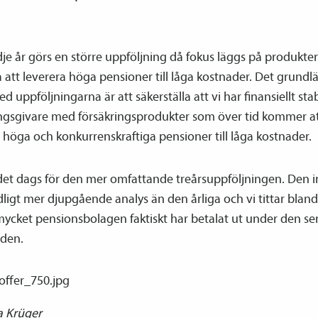
dje år görs en större uppföljning då fokus läggs på produkte
 att leverera höga pensioner till låga kostnader. Det grund
ed uppföljningarna är att säkerställa att vi har finansiellt sta
ingsgivare med försäkringsprodukter som över tid kommer a
 höga och konkurrenskraftiga pensioner till låga kostnader.
r det dags för den mer omfattande treårsuppföljningen. Den 
ligt mer djupgående analys än den årliga och vi tittar blan
ycket pensions­bolagen faktiskt har betalat ut under den se
oden.
a Krüger