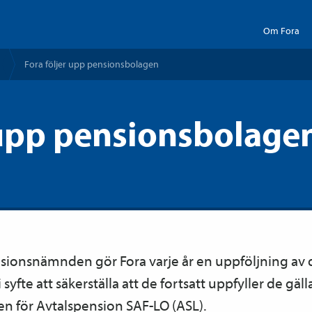
Om Fora
Fora följer upp pensions­bolagen
 upp pensionsbolage
sions­nämnden gör Fora varje år en uppföljning av 
syfte att säkerställa att de fortsatt uppfyller de gäl
en för Avtals­pension SAF-LO (ASL).