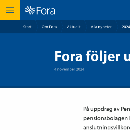
Start
Om Fora
Aktuellt
Alla nyheter
2024
Fora följer
4 november 2024
På uppdrag av Pen
pensions­bolagen i 
anslutningsvillkor