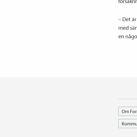
försäkri
– Det är
med sänk
en något
Om For
Kommun