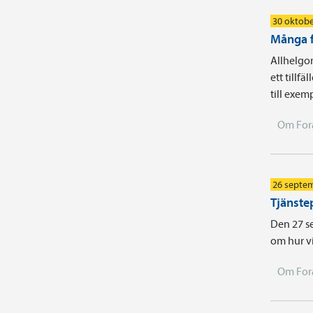
30 oktobe
Många f
Allhelgon
ett tillf
till exe
Om For
26 septe
Tjänste
Den 27 se
om hur vi
Om For