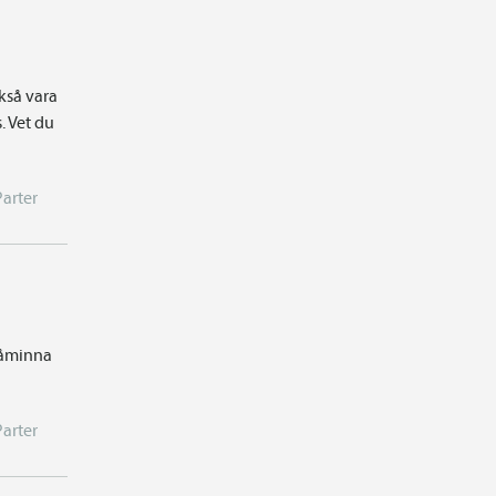
kså vara
. Vet du
Parter
 påminna
Parter