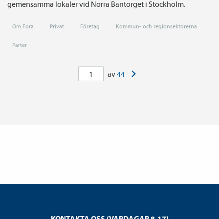
gemensamma lokaler vid Norra Bantorget i Stockholm.
Om Fora
Privat
Företag
Kommun- och regionsektorerna
Parter
>
av
44
KONTAKTA OSS (VARDAGAR 8-17)