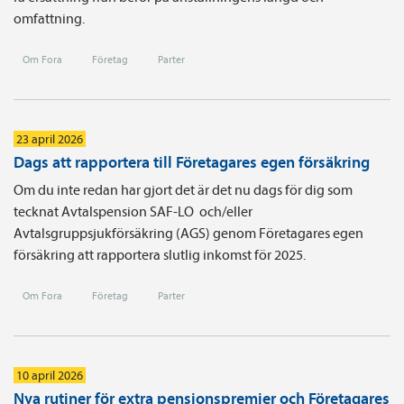
omfattning.
Om Fora
Företag
Parter
23 april 2026
Dags att rapportera till Företagares egen försäkring
Om du inte redan har gjort det är det nu dags för dig som
tecknat Avtals­pension SAF-LO och/eller
Avtalsgruppsjukförsäkring (AGS) genom Företagares egen
försäkring att rapportera slutlig inkomst för 2025.
Om Fora
Företag
Parter
10 april 2026
Nya rutiner för extra pensionspremier och Företagares