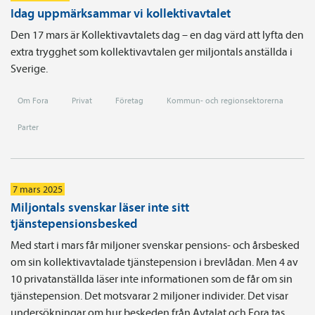
Idag uppmärksammar vi kollektivavtalet
Den 17 mars är Kollektivavtalets dag – en dag värd att lyfta den
extra trygghet som kollektivavtalen ger miljontals anställda i
Sverige.
Om Fora
Privat
Företag
Kommun- och regionsektorerna
Parter
7 mars 2025
Miljontals svenskar läser inte sitt
tjänstepensionsbesked
Med start i mars får miljoner svenskar pensions- och årsbesked
om sin kollektivavtalade tjänstepension i brevlådan. Men 4 av
10 privatanställda läser inte informationen som de får om sin
tjänstepension. Det motsvarar 2 miljoner individer. Det visar
undersökningar om hur beskeden från Avtalat och Fora tas