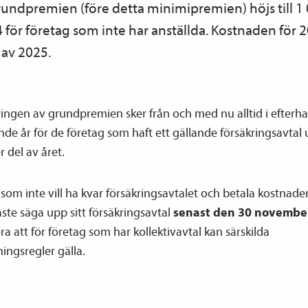
undpremien (före detta minimipremien) höjs till 1 
för företag som inte har anställda. Kostnaden för 2
 av 2025.
ingen av grundpremien sker från och med nu alltid i efterha
de år för de företag som haft ett gällande försäkrings­avtal
r del av året.
som inte vill ha kvar försäkrings­avtalet och betala kostnade
te säga upp sitt försäkrings­avtal
senast den 30 novembe
a att för företag som har kollektiv­avtal kan särskilda
ingsregler gälla.