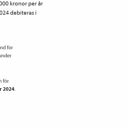
000 kronor per år
024 debiteras i
nd för
 under
n för
r 2024
.