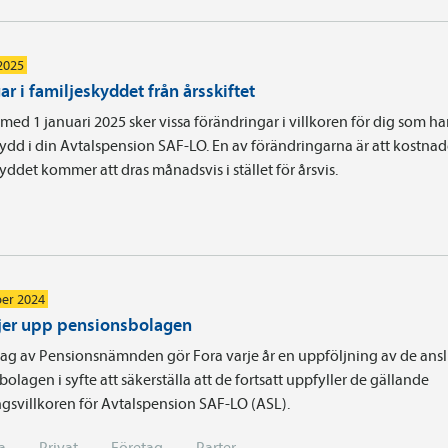
 2025
r i familjeskyddet från årsskiftet
med 1 januari 2025 sker vissa förändringar i villkoren för dig som ha
ydd i din Avtalspension SAF-LO. En av förändringarna är att kostnad
yddet kommer att dras månadsvis i stället för årsvis.
er 2024
ljer upp pensionsbolagen
ag av Pensionsnämnden gör Fora varje år en uppföljning av de ans
olagen i syfte att säkerställa att de fortsatt uppfyller de gällande
ngsvillkoren för Avtalspension SAF-LO (ASL).
a
Privat
Företag
Parter