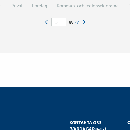
a
Privat
Företag
Kommun- och regionsektorerna
<
>
av
27
KONTAKTA OSS
(VARDAGAR 8-17)