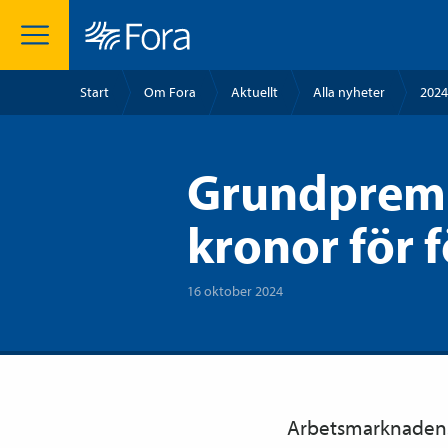
Start
Om Fora
Aktuellt
Alla nyheter
2024
Grundpremie
kronor för 
16 oktober 2024
Arbetsmarknadens 