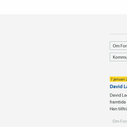
Om For
Kommun
7 januari
David L
David Lag
framtida 
Han till
Om For