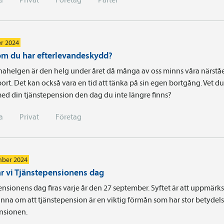
r 2024
om du har efterlevandeskydd?
nahelgen är den helg under året då många av oss minns våra närst
bort. Det kan också vara en tid att tänka på sin egen bortgång. Vet 
ed din tjänstepension den dag du inte längre finns?
a
Privat
Företag
mber 2024
rar vi Tjänstepensionens dag
ensionens dag firas varje år den 27 september. Syftet är att uppmä
na om att tjänstepension är en viktig förmån som har stor betydels
ensionen.