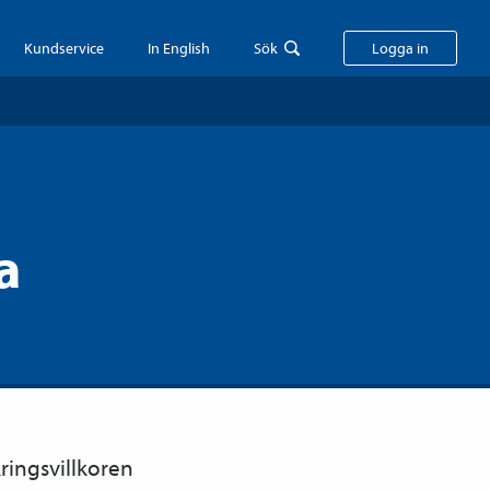
Kundservice
In English
Sök
Logga in
a
ringsvillkoren