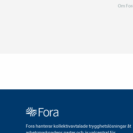
Om For
Fora hanterar kollektivavtalade trygghetslösningar åt
arbetsmarknadens parter och är valcentral för