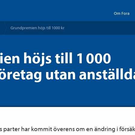
Om Fora
Grundpremien höjs till 1000 kr
n höjs till 1 000
företag utan anställd
parter har kommit överens om en ändring i försäk