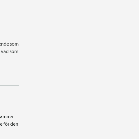
ående som
du vad som
rksamma
e för den