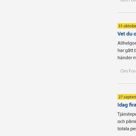
31 oktobe
Vet du 
Allhelgo
har gått 
händer m
Om For
27 septe
Idag fi
Tjänstep
och påmin
totala p