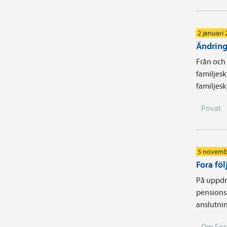
2 januari
Ändringa
Från och 
familjesk
familjesk
Privat
5 novemb
Fora fö
På uppdr
pensionsb
anslutni
Om For