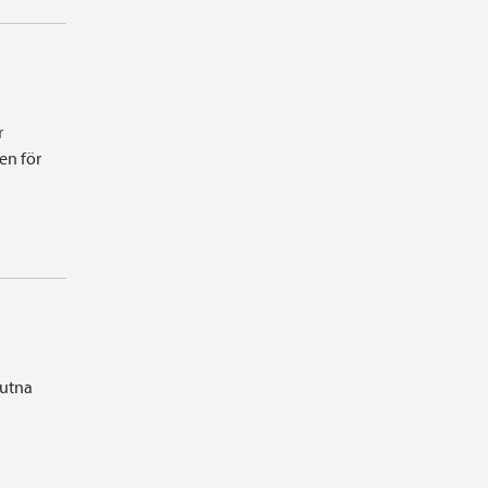
r
en för
lutna