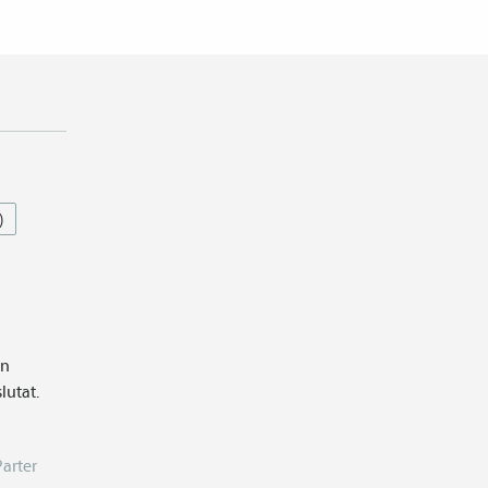
)
en
lutat.
Parter