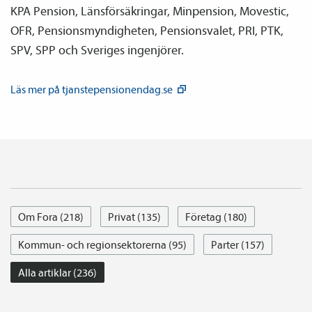
KPA Pension, Läns­försäkringar, Min­pension, Movestic,
OFR, Pensions­myndigheten, Pensions­valet, PRI, PTK,
SPV, SPP och Sveriges ingenjörer.
Läs mer på
tjanste­pensionendag.se
Om Fora (218)
Privat (135)
Företag (180)
Kommun- och regionsektorerna (95)
Parter (157)
Alla artiklar (236)