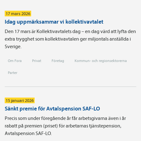
17 mars 2026
Idag uppmärksammar vi kollektivavtalet
Den 17 mars är Kollektivavtalets dag – en dag värd att lyfta den
extra trygghet som kollektivavtalen ger miljontals anställda i
Sverige.
Om Fora
Privat
Företag
Kommun- och regionsektorerna
Parter
15 januari 2026
Sänkt premie för Avtalspension SAF-LO
Precis som under föregående år får arbetsgivarna även i år
rabatt på premien (priset) för arbetarnas tjänste­pension,
Avtals­pension SAF-LO.