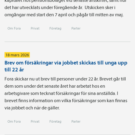
kapitalet hos pensionsbolaget vid senaste årsskiftet, samt hur
det har utvecklats under föregående år. Utskicken sker i
omgångar med start den 7 april och pågår till mitten av maj.
Om Fora
Privat
Företag
Parter
18 mars 2026
Brev om försäkringar via jobbet skickas till unga upp
till 22 år
Fora skickar nu ut brev till personer under 22 år. Brevet går till
dem som under det senaste året har arbetat hos en
arbetsgivare som tecknat försäkringar för sina anställda. I
brevet finns information om vilka försäkringar som kan finnas
via jobbet och när de gäller.
Om Fora
Privat
Företag
Parter