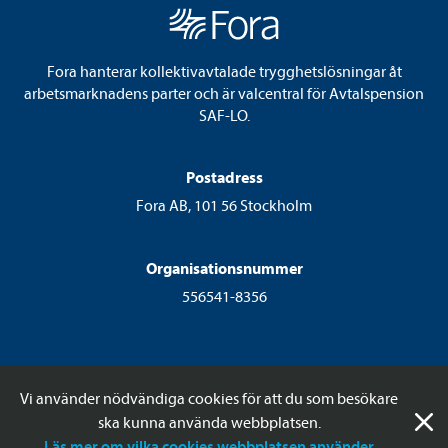
Fora hanterar kollektivavtalade trygghetslösningar åt
arbetsmarknadens parter och är valcentral för Avtalspension
SAF-LO.
Postadress
Fora AB, 101 56 Stockholm
Organisationsnummer
556541-8356
Vi använder nödvändiga cookies för att du som besökare
ska kunna använda webbplatsen.
© 2026 Fora AB
Läs mer om vilka cookies webbplatsen använder