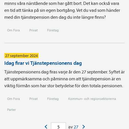
minns våra närstående som har gått bort. Det kan också vara
en tid att tänka på sin egen bortgång. Vet du vad som händer
med din tjänstepension den dag du inte längre finns?
Om Fora
Privat
Företag
27 september 2024
Idag firar vi Tjänstepensionens dag
Tjänstepensionens dag firas varje år den 27 september. Syftet är
att uppmärksamma och påminna om att tjänstepension är en
viktig förmån som har stor betydelse för den totala pensionen.
Om Fora
Privat
Företag
Kommun- och regionsektorerna
Parter
<
>
av
27