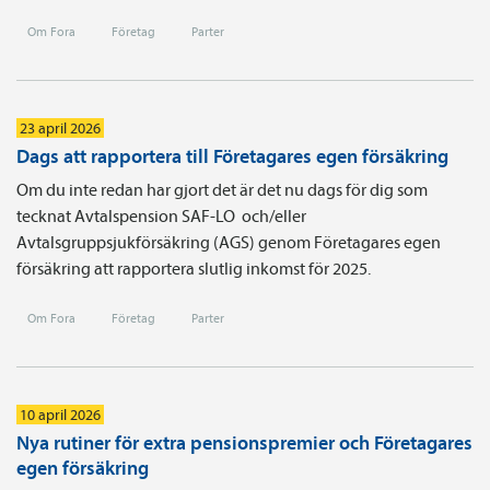
Om Fora
Företag
Parter
23 april 2026
Dags att rapportera till Företagares egen försäkring
Om du inte redan har gjort det är det nu dags för dig som
tecknat Avtals­pension SAF-LO och/eller
Avtalsgruppsjukförsäkring (AGS) genom Företagares egen
försäkring att rapportera slutlig inkomst för 2025.
Om Fora
Företag
Parter
10 april 2026
Nya rutiner för extra pensionspremier och Företagares
egen försäkring