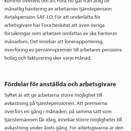
kommit överens om att Fora nu går från årlig till
månatlig hantering av arbetarnas tjänste­pension
Avtals­pension SAF-LO. För att underlätta för
arbetsgivare har Fora beslutat att även övriga
försäkringar som arbetare omfattas av ska hanteras
månadsvis. Det innebär att löne­­rapportering,
överföring av pensions­premier till arbetares pensions­
bolag och fakturering sker varje månad.
Fördelar för anställda och arbetsgivare
Syftet är att ge arbetarna större möjlighet till
avkastning på tjänste­­pensionen. Att premierna
överförs en gång i månaden, på samma sätt som
tjänste­männen får idag, innebär större möjligheter till
avkastning under årets gång. För arbetsgivarna är den