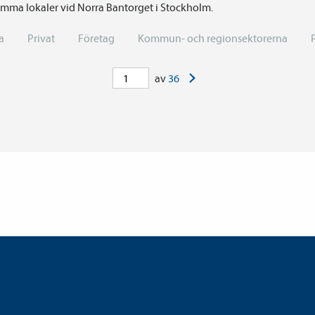
ma lokaler vid Norra Bantorget i Stockholm.
a
Privat
Företag
Kommun- och regionsektorerna
>
av
36