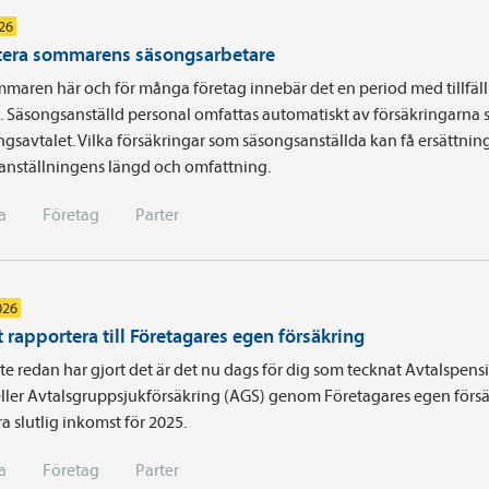
026
era sommarens säsongsarbetare
maren här och för många företag innebär det en period med tillfäll
a. Säsongsanställd personal omfattas automatiskt av försäkringarna 
ingsavtalet. Vilka försäkringar som säsongsanställda kan få ersättnin
 anställningens längd och omfattning.
a
Företag
Parter
026
 rapportera till Företagares egen försäkring
e redan har gjort det är det nu dags för dig som tecknat Avtals­pens
ller Avtalsgruppsjukförsäkring (AGS) genom Företagares egen försä
a slutlig inkomst för 2025.
a
Företag
Parter