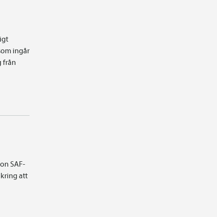
igt
som ingår
g från
ion SAF-
kring att