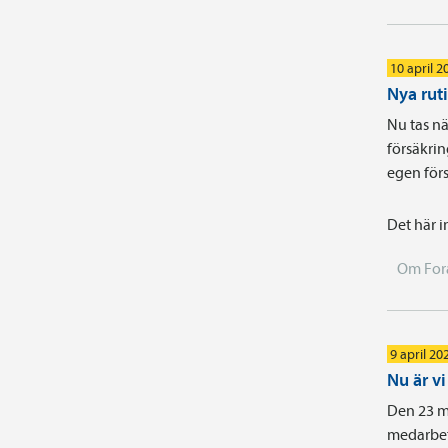
10 april 2
Nya rut
Nu tas nä
försäkrin
egen förs
Det här i
Om For
9 april 20
Nu är v
Den 23 m
medarbet