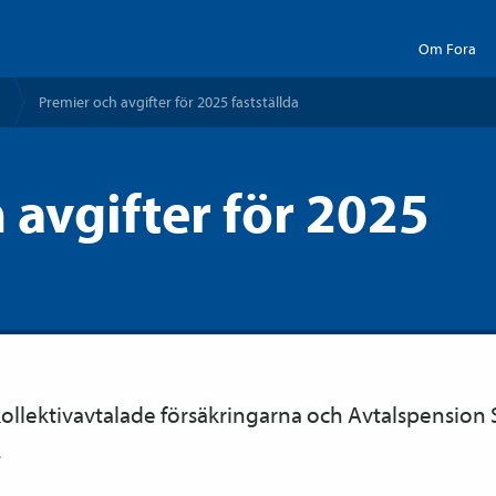
Om Fora
Premier och avgifter för 2025 fastställda
 avgifter för 2025
ollektiv­avtalade försäkringarna och Avtals­pension
.