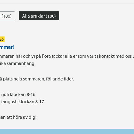
 (180)
Alla artiklar (180)
026
ommar!
maren här och vi på Fora tackar alla er som varit i kontakt med oss
olika sammanhang.
på plats hela sommaren, följande tider:
i juli klockan 8-16
i augusti klockan 8-17
n att höra av dig!