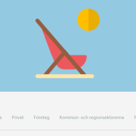
a
Privat
Företag
Kommun- och regionsektorerna