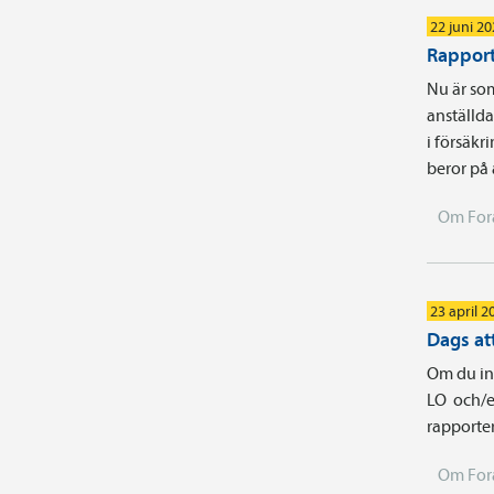
22 juni 2
Rapport
Nu är som
anställd
i försäkr
beror på
Om For
23 april 2
Dags att
Om du int
LO och/e
rapporter
Om For