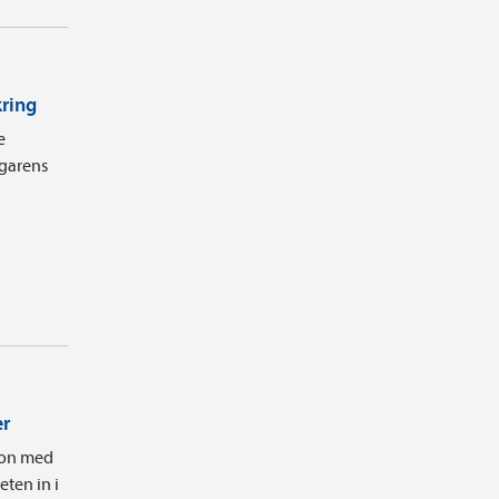
kring
e
agarens
er
tion med
ten in i