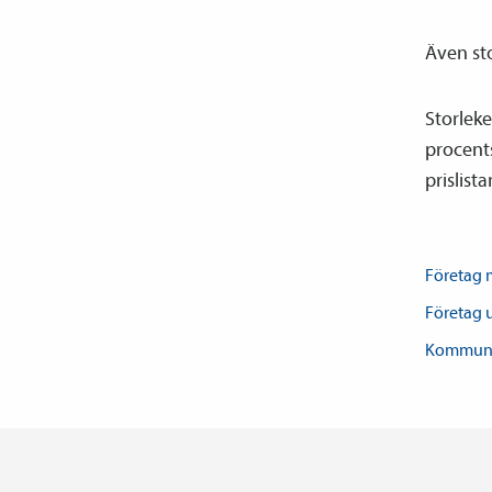
Även sto
Storleke
procents
prislista
Företag
Företag 
Kommun