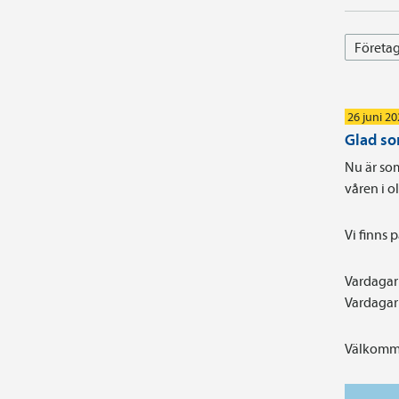
Företag
26 juni 2
Glad s
Nu är som
våren i 
Vi finns 
Vardagar 
Vardagar 
Välkomme