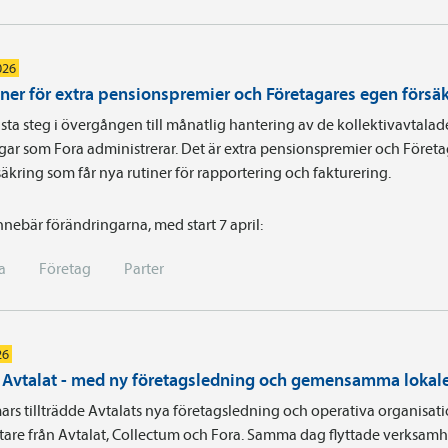
026
iner för extra pensionspremier och Företagares egen försä
sta steg i övergången till månatlig hantering av de kollektivavtalad
gar som Fora administrerar. Det är extra pensionspremier och Föret
äkring som får nya rutiner för rapportering och fakturering.
nnebär förändringarna, med start 7 april:
a
Företag
Parter
26
i Avtalat - med ny företagsledning och gemensamma lokal
ars tillträdde Avtalats nya företagsledning och operativa organisa
are från Avtalat, Collectum och Fora. Samma dag flyttade verksamhe