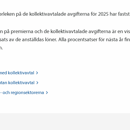
rleken på de kollektiv­avtalade avgifterna för 2025 har faststä
n på premierna och de kollektiv­avtalade avgifterna är en vis
ats av de anställdas löner. Alla procentsatser för nästa år fin
n.
 med
kollektiv­avtal
utan
kollektiv­avtal
- och
regionsektorerna