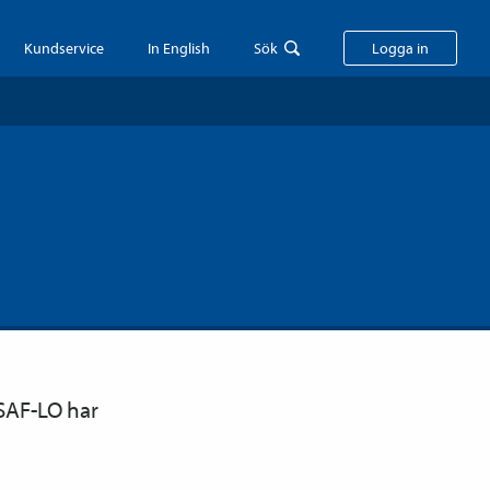
Kundservice
In English
Sök
Logga in
 SAF-LO har