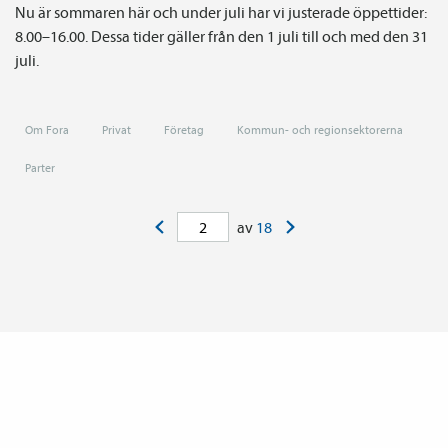
Nu är sommaren här och under juli har vi justerade öppettider:
8.00–16.00. Dessa tider gäller från den 1 juli till och med den 31
juli.
Om Fora
Privat
Företag
Kommun- och regionsektorerna
Parter
<
>
av
18