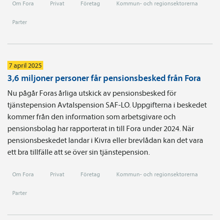
Om Fora
Privat
Företag
Kommun- och regionsektorerna
Parter
7 april 2025
3,6 miljoner personer får pensionsbesked från Fora
Nu pågår Foras årliga utskick av pensionsbesked för
tjänstepension Avtalspension SAF-LO. Uppgifterna i beskedet
kommer från den information som arbetsgivare och
pensionsbolag har rapporterat in till Fora under 2024. När
pensionsbeskedet landar i Kivra eller brevlådan kan det vara
ett bra tillfälle att se över sin tjänstepension.
Om Fora
Privat
Företag
Kommun- och regionsektorerna
Parter