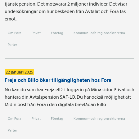
tjänstepension. Det motsvarar 2 miljoner individer. Det visar
undersökningar om hur beskeden från Avtalat och Fora tas
emot.
Om Fora
Privat
Företag
Kommun- och regionsektorerna
Parter
22 januari 2025
Freja och Billo ökar tillgängligheten hos Fora
Nu kan du som har Freja eID+ logga in på Mina sidor Privat och
hantera din Avtalspension SAF-LO. Du har också möjlighet att
få din post från Fora i den digitala brevlådan Billo.
Om Fora
Privat
Företag
Kommun- och regionsektorerna
Parter