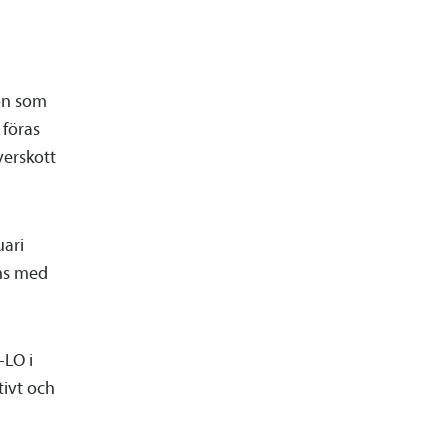
lön som
 föras
verskott
uari
nns med
-LO i
tivt och