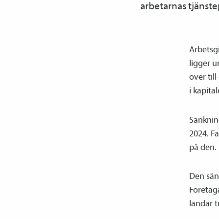
arbetarnas tjänste
Arbetsgi
ligger 
över til
i kapita
Sänkning
2024. Fa
på den.
Den sänk
Företag
landar t