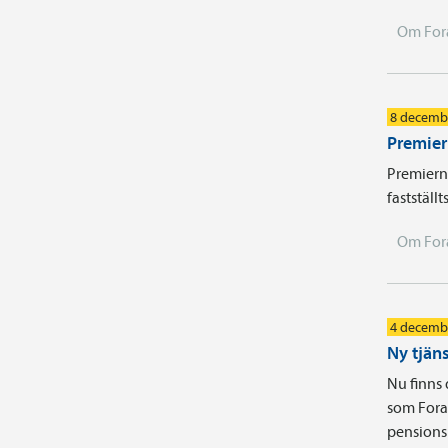
Om For
8 decemb
Premier
Premiern
fastställt
Om For
4 decemb
Ny tjäns
Nu finns 
som Fora 
pensions