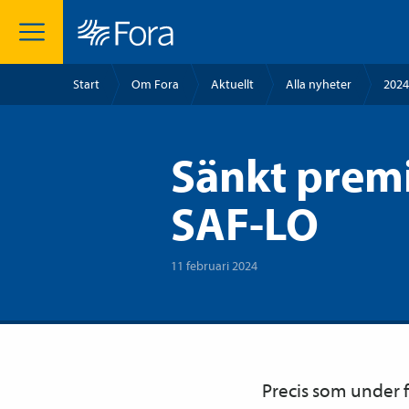
Start
Om Fora
Aktuellt
Alla nyheter
2024
Sänkt premi
SAF-LO
11 februari 2024
Precis som under f