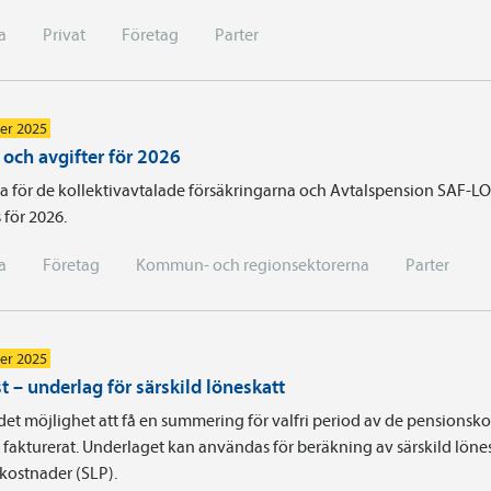
a
Privat
Företag
Parter
er 2025
 och avgifter för 2026
a för de kollektivavtalade försäkringarna och Avtalspension SAF-LO
s för 2026.
a
Företag
Kommun- och regionsektorerna
Parter
er 2025
t – underlag för särskild löneskatt
det möjlighet att få en summering för valfri period av de pensionsk
fakturerat. Underlaget kan användas för beräkning av särskild löne
kostnader (SLP).