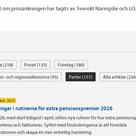
 om prissänkningen har tagits av Svenskt Näringsliv och LO.
a (218)
Privat (135)
Företag (180)
- och regionsektorerna (95)
Parter (157)
Alla artiklar (236
ber 2025
ingar i rutinerna för extra pensionspremier 2026
6, med start tidigast i april, införs nya rutiner för hur extra pension
rteras och faktureras. Syftet med förändringarna är att förenkla
rationen och skapa en mer enhetlig hantering.