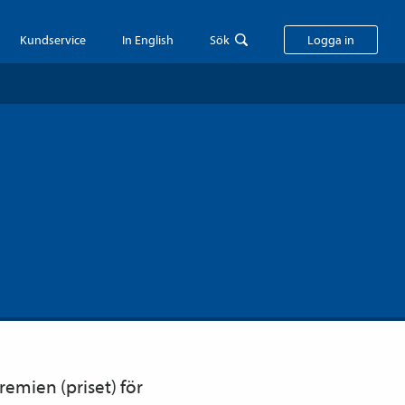
Kundservice
In English
Sök
Logga in
remien (priset) för