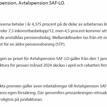
­pension, Avtals­pension SAF-LO.
varna betalar i år 4,375 procent på de delar av arbetarnas 
under 7,5 inkomstbasbelopp/12, men 4,5 procent kommer att
l de anställdas pensions­bolag. Mellanskillnaden tas från ett ö
let för en äldre pensions­lösning (STP).
en av priset för Avtals­pension SAF-LO gäller från den 1 jan
ktura för januari månad 2024 skickas i april och rabatten fi
ta premien gäller även inbetalningar till Avtals­pension SAF
ares egen försäkring. Där genomförs prissänkningen retroak
roligtvis på junifakturan.