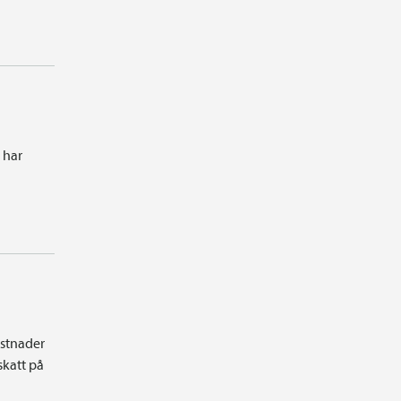
 har
ostnader
skatt på