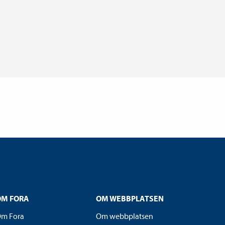
OM FORA
OM WEBBPLATSEN
m Fora
Om webbplatsen