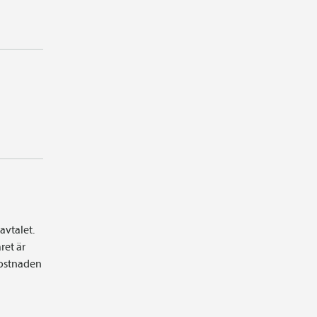
avtalet.
ret är
 kostnaden