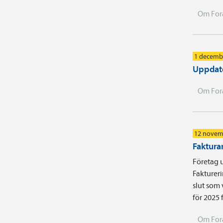
Om For
1 decemb
Uppdate
Om For
12 novem
Faktura
Företag u
Faktureri
slut som 
för 2025 
Om For