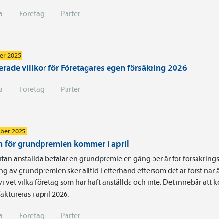
a
Företag
Parter
er 2025
rade villkor för Företagares egen försäkring 2026
a
Företag
Parter
ber 2025
n för grundpremien kommer i april
tan anställda betalar en grundpremie en gång per år för försäkrings
ng av grundpremien sker alltid i efterhand eftersom det är först när å
vi vet vilka företag som har haft anställda och inte. Det innebär att
faktureras i april 2026.
a
Företag
Parter