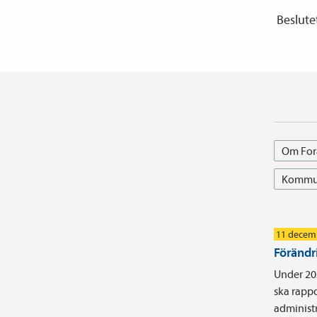
Beslutet
Om For
Kommun
11 decem
Förändr
Under 202
ska rappo
administ