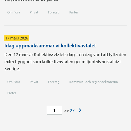
Om Fora
Privat
Företag
Parter
17 mars 2026
Idag uppmärksammar vi kollektivavtalet
Den 17 mars är Kollektivavtalets dag – en dag värd att lyfta den
extra trygghet som kollektivavtalen ger miljontals anställda i
Sverige.
Om Fora
Privat
Företag
Kommun- och regionsektorerna
Parter
>
av
27