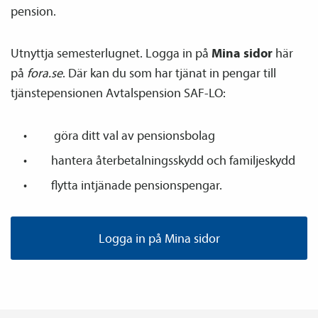
pension.
Utnyttja semesterlugnet. Logga in på
Mina sidor
här
på
fora.se
. Där kan du som har tjänat in pengar till
tjänste­­pensionen Avtals­pension SAF-LO:
göra ditt val av pensions­bolag
hantera återbetalnings­skydd och familje­skydd
flytta intjänade pensions­pengar.
Logga in på Mina sidor