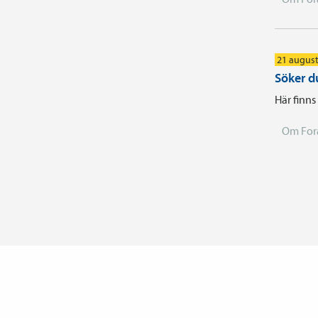
21 august
Söker d
Här finns
Om For