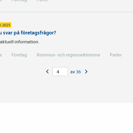
i 2025
u svar på företagsfrågor?
 aktuell information.
a
Företag
Kommun- och regionsektorerna
Parter
<
>
av
36