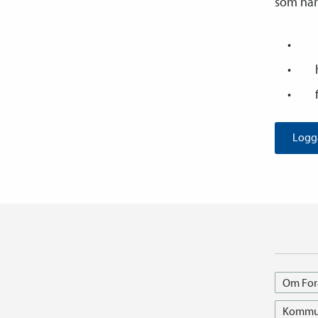
som har 
Logga
Om For
Kommun