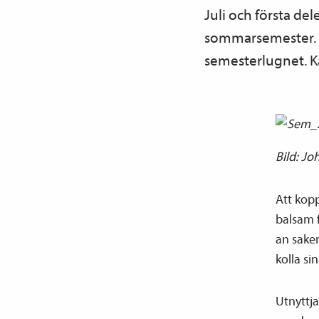
Juli och första de
sommarsemester. Då
semesterlugnet. Ka
Bild: Jo
Att kop
balsam f
an saker
kolla si
Utnyttj