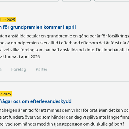
ber 2025
n för grundpremien kommer i april
tan anställda betalar en grundpremie en gång per år för försäkrings
ng av grundpremien sker alltid i efterhand eftersom det är först när å
vi vet vilka företag som har haft anställda och inte. Det innebär att
faktureras i april 2026.
a
Företag
Parter
r 2025
rågar oss om efterlevandeskydd
ahelgen är en tid för att minnas dem vi har förlorat. Men det kan oc
älle att fundera över vad som händer den dag vi själva inte längre finns
mpel vad som händer med din tjänstepension om du skulle gå bort?