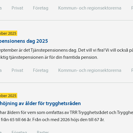
a
Privat
Företag
Kommun- och regionsektorerna
mber 2025
pensionens dag 2025
ptember är det Tjänstepensionens dag. Det vill vi fira! Vi vill också
ktig tjänstepensionen är för din framtida pension.
a
Privat
Företag
Kommun- och regionsektorerna
mber 2025
 höjning av ålder för trygghetsråden
 har åldern för vem som omfattas av TRR Trygghetsrådet och Trygghe
från 65 till 66 år. Från och med 2026 höjs den till 67 år.
a
Företag
Parter