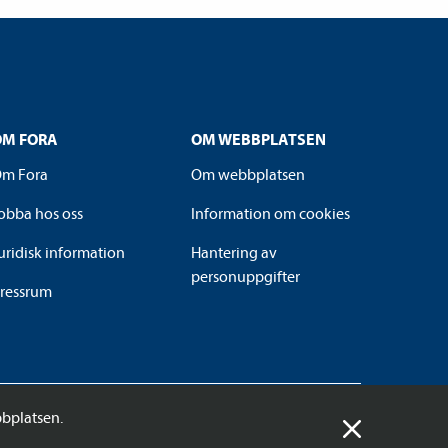
OM FORA
OM WEBBPLATSEN
m Fora
Om webbplatsen
obba hos oss
Information om cookies
uridisk information
Hantering av
personuppgifter
ressrum
bplatsen.
© 2026 Fora AB