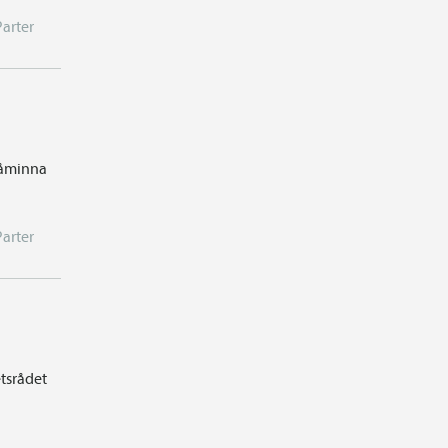
Parter
 påminna
Parter
tsrådet