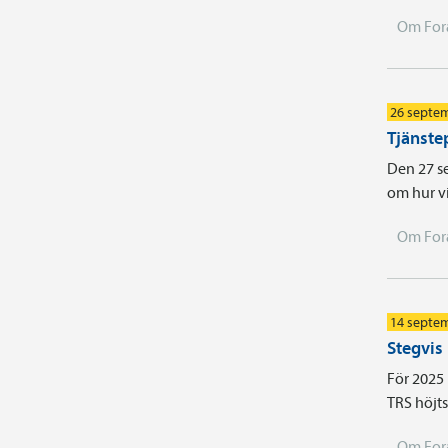
Om For
26 septe
Tjänste
Den 27 se
om hur vi
Om For
14 septe
Stegvis
För 2025
TRS höjts 
Om For