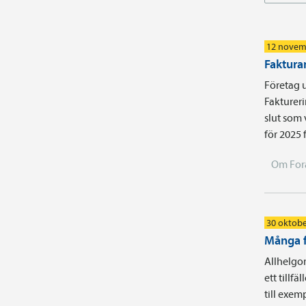
12 novem
Faktura
Företag u
Faktureri
slut som 
för 2025 
Om For
30 oktobe
Många f
Allhelgon
ett tillf
till exe