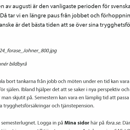
len av augusti är den vanligaste perioden för svensk
 tar vi en längre paus från jobbet och förhoppning
nske är det bästa tiden att se över sina trygghets­f
hnér bildbyrå
pla bort tankarna från jobb och möten under en tid kan var
ör själen. Ibland hjälper det att se saker i nya perspektiv och 
 man skjutit på. Semestern kan vara en lämplig tid att passa
na trygghets­försäkringar och tjänste­pension.
a semesterlugnet. Logga in på
Mina sidor
här på
fora.se
. Dä