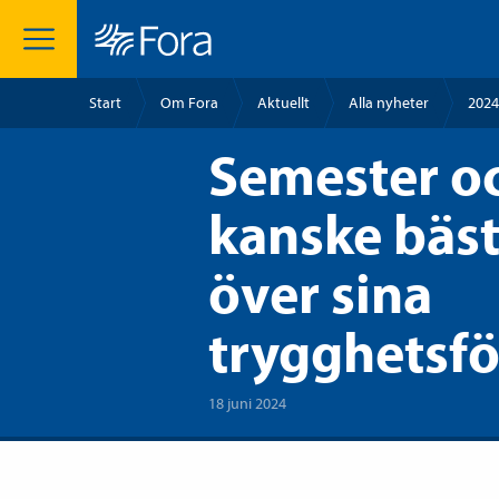
Start
Om Fora
Aktuellt
Alla nyheter
2024
Semester oc
kanske bäst
över sina
trygghetsfö
18 juni 2024