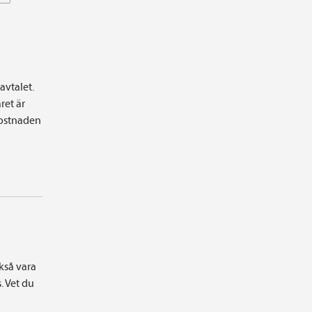
avtalet.
ret är
 kostnaden
kså vara
. Vet du