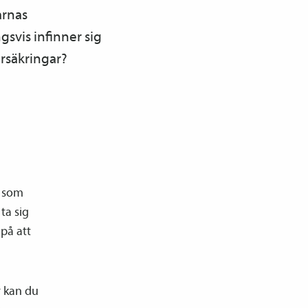
arnas
svis infinner sig
örsäkringar?
a som
ta sig
 på att
r kan du