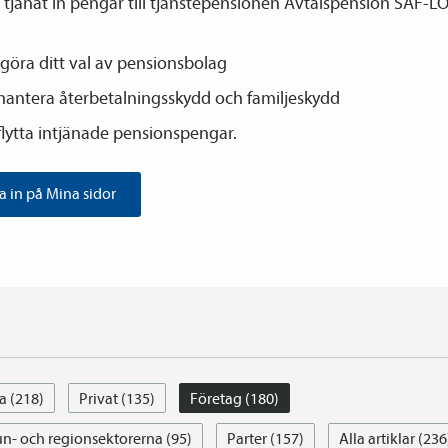
tjänat in pengar till tjänste­­pensionen Avtals­pension SAF-LO
göra ditt val av pensions­bolag
hantera återbetalnings­skydd och familje­skydd
flytta intjänade pensions­pengar.
 in på Mina sidor
a (218)
Privat (135)
Företag (180)
- och regionsektorerna (95)
Parter (157)
Alla artiklar (236