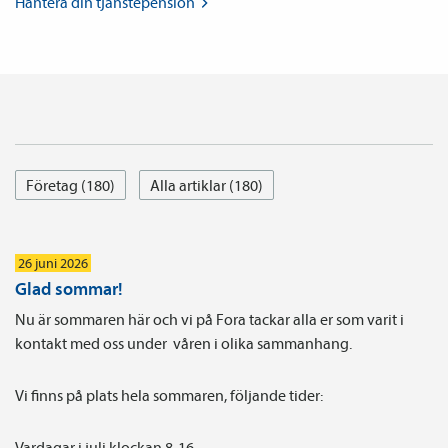
Hantera din
tjänste­pension
Företag (180)
Alla artiklar (180)
26 juni 2026
Glad sommar!
Nu är sommaren här och vi på Fora tackar alla er som varit i
kontakt med oss under våren i olika sammanhang.
Vi finns på plats hela sommaren, följande tider:
Vardagar i juli klockan 8-16