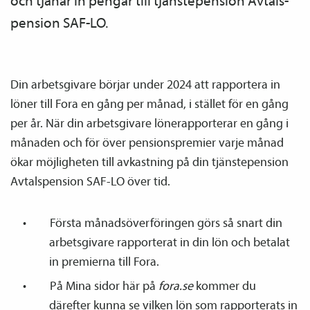
och tjänar in pengar till tjänste­pension Avtals­
pension SAF-LO.
Din arbetsgivare börjar under 2024 att rapportera in
löner till Fora en gång per månad, i stället för en gång
per år. När din arbetsgivare löne­rapporterar en gång i
månaden och för över pensions­premier varje månad
ökar möjligheten till avkastning på din tjänste­pension
Avtals­pension SAF-LO över tid.
Första månadsöverföringen görs så snart din
arbetsgivare rapporterat in din lön och betalat
in premierna till Fora.
På Mina sidor här på
fora.se
kommer du
därefter kunna se vilken lön som rapporterats in