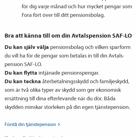
för dig varje månad och hur mycket pengar som
Fora fört över till ditt pensions­bolag.
Bra att känna till om din Avtals­pension SAF-LO
Du kan själv
välja
pensions­bolag och vilken sparform
du vill ha för de pengar som betalas in till din Avtals­
pension SAF-LO.
Du kan flytta
intjänade pensions­pengar.
Du kan teckna
återbetalnings­skydd och familje­skydd,
som är två olika typer av skydd som ger ekonomisk
ersättning till dina efterlevande när du dör. Båda
skydden minskar storleken på din egen tjänste­pension.
Förstå din
tjänste­pension