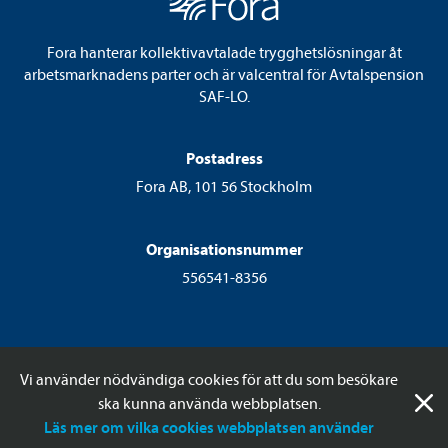
Fora hanterar kollektivavtalade trygghetslösningar åt
arbetsmarknadens parter och är valcentral för Avtalspension
SAF-LO.
Postadress
Fora AB, 101 56 Stockholm
Organisationsnummer
556541-8356
Vi använder nödvändiga cookies för att du som besökare
ska kunna använda webbplatsen.
© 2026 Fora AB
Läs mer om vilka cookies webbplatsen använder