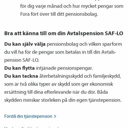
för dig varje månad och hur mycket pengar som
Fora fört över till ditt pensions­bolag.
Bra att känna till om din Avtals­pension SAF-LO
Du kan själv
välja
pensions­bolag och vilken sparform
du vill ha för de pengar som betalas in till din Avtals­
pension SAF-LO.
Du kan flytta
intjänade pensions­pengar.
Du kan teckna
återbetalnings­skydd och familje­skydd,
som är två olika typer av skydd som ger ekonomisk
ersättning till dina efterlevande när du dör. Båda
skydden minskar storleken på din egen tjänste­pension.
Förstå din
tjänste­pension