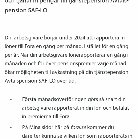
och tjänar in pengar till tjänste­pension Avtals­
pension SAF-LO.
Din arbetsgivare börjar under 2024 att rapportera in
löner till Fora en gång per månad, i stället för en gång
per år. När din arbetsgivare löne­rapporterar en gång i
månaden och för över pensions­premier varje månad
ökar möjligheten till avkastning på din tjänste­pension
Avtals­pension SAF-LO över tid.
Första månadsöverföringen görs så snart din
arbetsgivare rapporterat in din lön och betalat
in premierna till Fora.
På Mina sidor här på
fora.se
kommer du
därefter kunna se vilken lön som rapporterats in