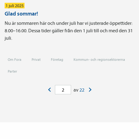
1 juli 2025
Glad sommar!
Nu är sommaren här och under juli har vi justerade öppettider:
8.00–16.00. Dessa tider gäller från den 1 juli till och med den 31
juli.
Om Fora
Privat
Företag
Kommun- och regionsektorerna
Parter
<
>
av
22