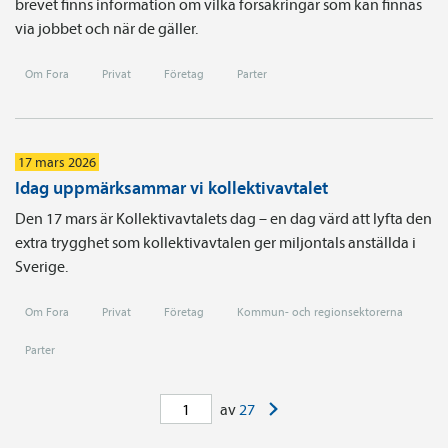
brevet finns information om vilka försäkringar som kan finnas
via jobbet och när de gäller.
Om Fora
Privat
Företag
Parter
17 mars 2026
Idag uppmärksammar vi kollektivavtalet
Den 17 mars är Kollektivavtalets dag – en dag värd att lyfta den
extra trygghet som kollektivavtalen ger miljontals anställda i
Sverige.
Om Fora
Privat
Företag
Kommun- och regionsektorerna
Parter
>
av
27