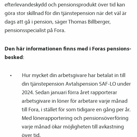
efterlevandeskydd och pensions­produkt över tid kan
göra stor skillnad för din tjänste­pension när det väl är
dags att gå i pension, säger Thomas Billberger,
pensions­specialist på Fora.
Den här informationen finns med i Foras pensions­
besked
:
Hur mycket din arbetsgivare har betalat in till
din tjänste­pension Avtals­pension SAF-LO under
2024. Sedan januari förra året rapporterar
arbetsgivare in löner för arbetare varje månad
till Fora, i stället för som tidigare en gång per år.
Med löne­­rapportering och pensions­överföring
varje månad ökar möjligheten till avkastning
över tid.