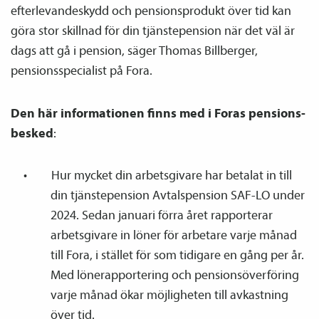
efterlevandeskydd och pensions­produkt över tid kan
göra stor skillnad för din tjänste­pension när det väl är
dags att gå i pension, säger Thomas Billberger,
pensions­specialist på Fora.
Den här informationen finns med i Foras pensions­
besked
:
Hur mycket din arbetsgivare har betalat in till
din tjänste­pension Avtals­pension SAF-LO under
2024. Sedan januari förra året rapporterar
arbetsgivare in löner för arbetare varje månad
till Fora, i stället för som tidigare en gång per år.
Med löne­­rapportering och pensions­överföring
varje månad ökar möjligheten till avkastning
över tid.