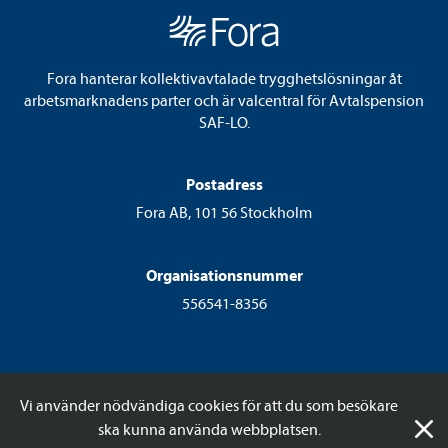
Fora hanterar kollektivavtalade trygghetslösningar åt
arbetsmarknadens parter och är valcentral för Avtalspension
SAF-LO.
Postadress
Fora AB, 101 56 Stockholm
Organisationsnummer
556541-8356
Vi använder nödvändiga cookies för att du som besökare
ska kunna använda webbplatsen.
© 2026 Fora AB