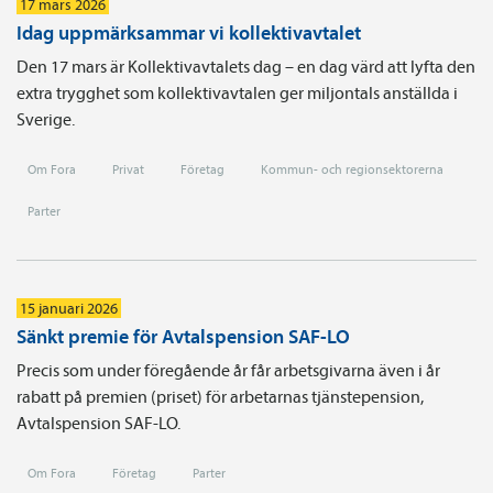
17 mars 2026
Idag uppmärksammar vi kollektivavtalet
Den 17 mars är Kollektivavtalets dag – en dag värd att lyfta den
extra trygghet som kollektivavtalen ger miljontals anställda i
Sverige.
Om Fora
Privat
Företag
Kommun- och regionsektorerna
Parter
15 januari 2026
Sänkt premie för Avtalspension SAF-LO
Precis som under föregående år får arbetsgivarna även i år
rabatt på premien (priset) för arbetarnas tjänste­pension,
Avtals­pension SAF-LO.
Om Fora
Företag
Parter