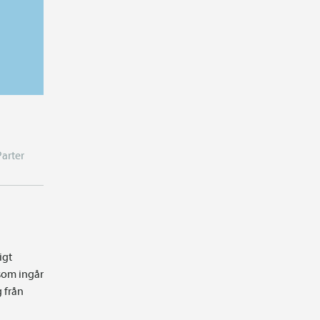
Parter
igt
som ingår
g från