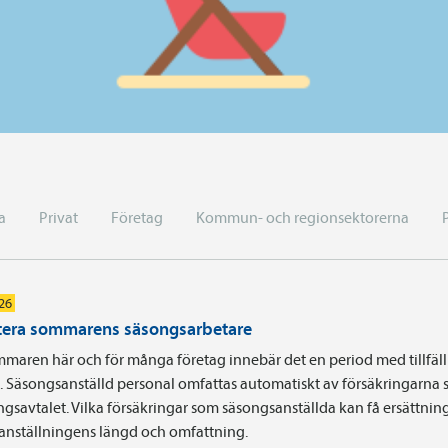
a
Privat
Företag
Kommun- och regionsektorerna
026
era sommarens säsongsarbetare
maren här och för många företag innebär det en period med tillfäll
a. Säsongsanställd personal omfattas automatiskt av försäkringarna 
ingsavtalet. Vilka försäkringar som säsongsanställda kan få ersättnin
 anställningens längd och omfattning.