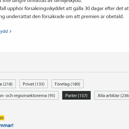
tt inte längre omfattas av familje­skydd.
 fall upphör försäkringsskyddet att gälla 30 dagar efter det at
ing underrättat den försäkrade om att premien är obetald.
kydd
a (218)
Privat (135)
Företag (180)
- och regionsektorerna (95)
Parter (157)
Alla artiklar (236
026
ommar!