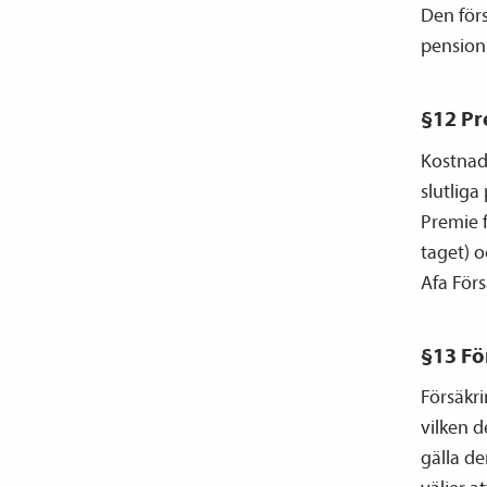
Den förs
pension 
§12 Pr
Kostnade
slutliga
Premie f
taget) o
Afa Förs
§13 Fö
Försäkr
vilken d
gälla de