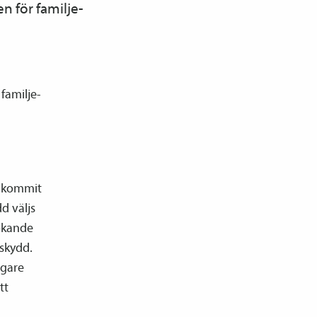
n för familje­
familje­
inkommit
d väljs
sökande
­skydd.
igare
tt