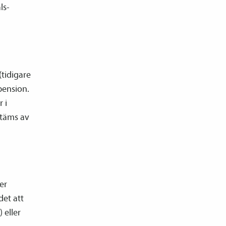
ls­
(tidigare
pension.
 i
stäms av
er
det att
 eller