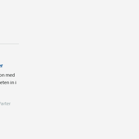
er
tion med
ten in i
Parter