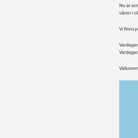
Nu är som
våren i 
Vi finns 
Vardagar 
Vardagar 
Välkomme