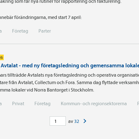
äkring som får nya rutiner för rapportering och fakturering.
nnebär förändringarna, med start 7 april:
a
Företag
Parter
26
i Avtalat - med ny företagsledning och gemensamma lokal
ars tillträdde Avtalats nya företagsledning och operativa organisa
are från Avtalat, Collectum och Fora. Samma dag flyttade verksamhe
ma lokaler vid Norra Bantorget i Stockholm.
a
Privat
Företag
Kommun- och regionsektorerna
>
av
32