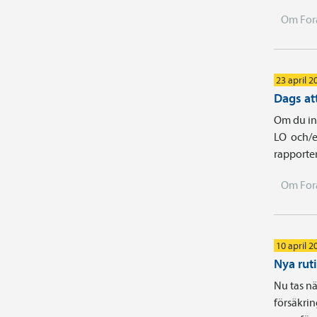
Om For
23 april 2
Dags att
Om du int
LO och/e
rapporter
Om For
10 april 2
Nya rut
Nu tas nä
försäkrin