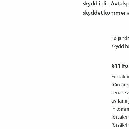
skydd i din Avtals
skyddet kommer att
Följand
skydd be
§11 Fö
Försäkr
från ans
senare ä
av famil
Inkommer
försäkri
försäkri