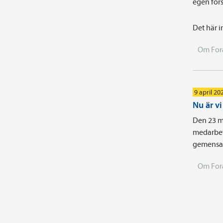
egen förs
Det här i
Om For
9 april 20
Nu är v
Den 23 m
medarbet
gemensam
Om For