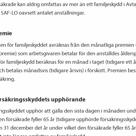
äkrade kan aldrig omfattas av mer än ett familje­skydd i Avta
SAF-LO oavsett antalet anställningar.
emie
n för familje­skyddet avräknas från den månatliga premien 
 premie) som arbetsgivaren betalar för den anställdes ålders­
ör familje­skydd beräknas för en månad i taget (tidigare ett år
ch betalas månadsvis (tidigare årsvis) i förskott. Premien be
äkring.
rsäkringsskyddets upphörande
ingsskyddet upphör att gälla den sista dagen i månaden und
en försäkrade fyller 65 år (tidigare upphörde försäkringsskyd
n 31 december det år under vilket den försäkrade fyller 65 år)