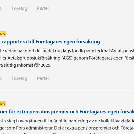
a
Företag
Parter
026
 rapportera till Företagares egen försäkring
e redan har gjort det är det nu dags för dig som tecknat Avtals­pens
ller Avtalsgruppsjukförsäkring (AGS) genom Företagares egen försä
a slutlig inkomst för 2025.
a
Företag
Parter
026
iner för extra pensionspremier och Företagares egen försä
sta steg i övergången till månatlig hantering av de kollektivavtalad
gar som Fora administrerar. Det är extra pensionspremier och Föret