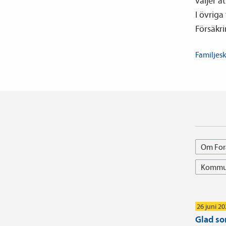
väljer a
I övriga
Försäkr
Familje­s
Om For
Kommun
26 juni 2
Glad s