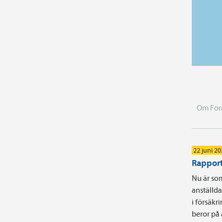
Om For
22 juni 2
Rapport
Nu är som
anställd
i försäkr
beror på