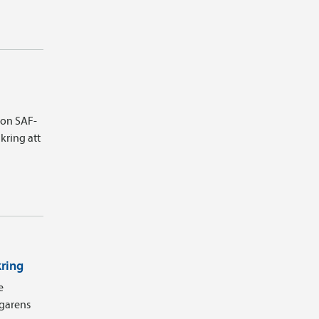
ion SAF-
kring att
kring
e
agarens