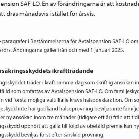
­pension SAF-LO. En av förändringarna är att kostnade
 dras månadsvis i stället för årsvis.
e paragrafer i Bestämmelserna för Avtals­pension SAF-LO om 
rörs. Ändringarna gäller från och med 1 januari 2025.
rsäkringsskyddets ikraftträdande
ingsskyddet träder i kraft samma dag som skriftlig ansökan 
tälld som omfattas av Avtals­pension SAF-LO. Om familje­skyd
n vid första möjliga valtillfälle krävs hälsodeklaration. Om 
je­skydd inte har godkänd hälsoprövning beviljas inte familje
 ny ansökan inom tre månader (tidigare ett år) från att tid
ngsskydd upphört att gälla till följd av obetald premie kan ny
ngsskydd beviljas först efter särskild prövning.