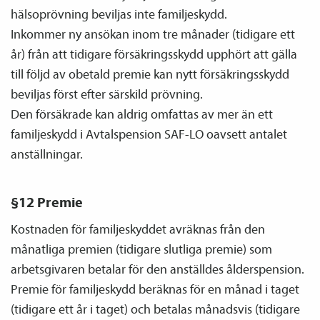
hälsoprövning beviljas inte familje­skydd.
Inkommer ny ansökan inom tre månader (tidigare ett
år) från att tidigare försäkringsskydd upphört att gälla
till följd av obetald premie kan nytt försäkringsskydd
beviljas först efter särskild prövning.
Den försäkrade kan aldrig omfattas av mer än ett
familje­skydd i Avtals­pension SAF-LO oavsett antalet
anställningar.
§12 Premie
Kostnaden för familje­skyddet avräknas från den
månatliga premien (tidigare slutliga premie) som
arbetsgivaren betalar för den anställdes ålders­pension.
Premie för familje­skydd beräknas för en månad i taget
(tidigare ett år i taget) och betalas månadsvis (tidigare