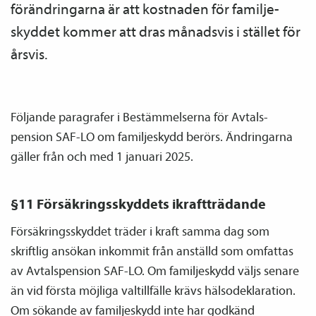
förändringarna är att kostnaden för familje­
skyddet kommer att dras månadsvis i stället för
årsvis.
Följande paragrafer i Bestämmelserna för Avtals­
pension SAF-LO om familje­skydd berörs. Ändringarna
gäller från och med 1 januari 2025.
§11 Försäkringsskyddets ikraftträdande
Försäkringsskyddet träder i kraft samma dag som
skriftlig ansökan inkommit från anställd som omfattas
av Avtals­pension SAF-LO. Om familje­skydd väljs senare
än vid första möjliga valtillfälle krävs hälsodeklaration.
Om sökande av familje­skydd inte har godkänd