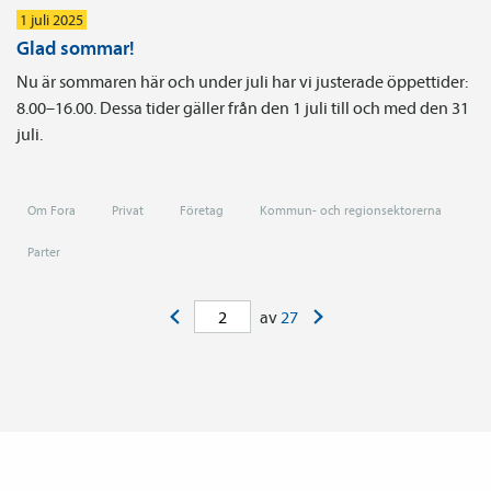
1 juli 2025
Glad sommar!
Nu är sommaren här och under juli har vi justerade öppettider:
8.00–16.00. Dessa tider gäller från den 1 juli till och med den 31
juli.
Om Fora
Privat
Företag
Kommun- och regionsektorerna
Parter
<
>
av
27