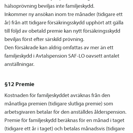
hälsoprövning beviljas inte familje­skydd.
Inkommer ny ansökan inom tre månader (tidigare ett
år) från att tidigare försäkringsskydd upphört att gälla
till följd av obetald premie kan nytt försäkringsskydd
beviljas först efter särskild prövning.
Den försäkrade kan aldrig omfattas av mer än ett
familje­skydd i Avtals­pension SAF-LO oavsett antalet
anställningar.
§12 Premie
Kostnaden för familje­skyddet avräknas från den
månatliga premien (tidigare slutliga premie) som
arbetsgivaren betalar för den anställdes ålders­pension.
Premie för familje­skydd beräknas för en månad i taget
(tidigare ett år i taget) och betalas månadsvis (tidigare