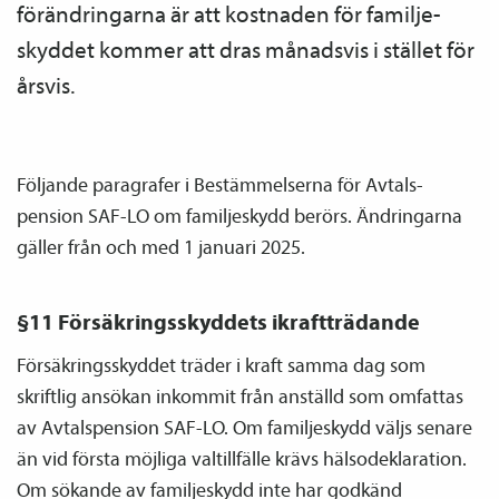
förändringarna är att kostnaden för familje­
skyddet kommer att dras månadsvis i stället för
årsvis.
Följande paragrafer i Bestämmelserna för Avtals­
pension SAF-LO om familje­skydd berörs. Ändringarna
gäller från och med 1 januari 2025.
§11 Försäkringsskyddets ikraftträdande
Försäkringsskyddet träder i kraft samma dag som
skriftlig ansökan inkommit från anställd som omfattas
av Avtals­pension SAF-LO. Om familje­skydd väljs senare
än vid första möjliga valtillfälle krävs hälsodeklaration.
Om sökande av familje­skydd inte har godkänd