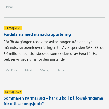
Parter
23 maj 2025
Fördelarna med månadrapportering
För första gången redovisas avkastningen från den nya
månadsvisa premieöverföringen till Avtalspension SAF-LO i de
3,6 miljoner pensionsbesked som skickas ut av Fora i år. Här
belyser vi fördelarna för den anställde.
Om Fora
Privat
Företag
Parter
13 maj 2025
Sommaren närmar sig – har du koll på försäkringarna
för ditt säsongsjobb?