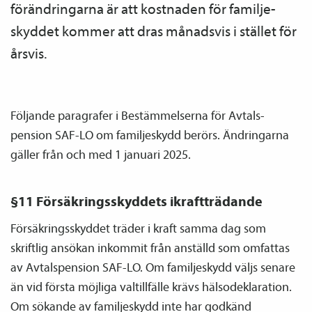
förändringarna är att kostnaden för familje­
skyddet kommer att dras månadsvis i stället för
årsvis.
Följande paragrafer i Bestämmelserna för Avtals­
pension SAF-LO om familje­skydd berörs. Ändringarna
gäller från och med 1 januari 2025.
§11 Försäkringsskyddets ikraftträdande
Försäkringsskyddet träder i kraft samma dag som
skriftlig ansökan inkommit från anställd som omfattas
av Avtals­pension SAF-LO. Om familje­skydd väljs senare
än vid första möjliga valtillfälle krävs hälsodeklaration.
Om sökande av familje­skydd inte har godkänd