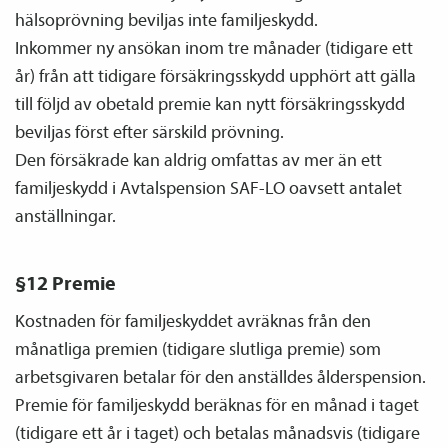
hälsoprövning beviljas inte familje­skydd.
Inkommer ny ansökan inom tre månader (tidigare ett
år) från att tidigare försäkringsskydd upphört att gälla
till följd av obetald premie kan nytt försäkringsskydd
beviljas först efter särskild prövning.
Den försäkrade kan aldrig omfattas av mer än ett
familje­skydd i Avtals­pension SAF-LO oavsett antalet
anställningar.
§12 Premie
Kostnaden för familje­skyddet avräknas från den
månatliga premien (tidigare slutliga premie) som
arbetsgivaren betalar för den anställdes ålders­pension.
Premie för familje­skydd beräknas för en månad i taget
(tidigare ett år i taget) och betalas månadsvis (tidigare