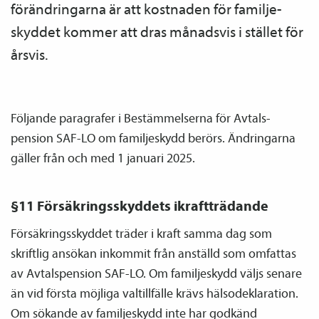
förändringarna är att kostnaden för familje­
skyddet kommer att dras månadsvis i stället för
årsvis.
Följande paragrafer i Bestämmelserna för Avtals­
pension SAF-LO om familje­skydd berörs. Ändringarna
gäller från och med 1 januari 2025.
§11 Försäkringsskyddets ikraftträdande
Försäkringsskyddet träder i kraft samma dag som
skriftlig ansökan inkommit från anställd som omfattas
av Avtals­pension SAF-LO. Om familje­skydd väljs senare
än vid första möjliga valtillfälle krävs hälsodeklaration.
Om sökande av familje­skydd inte har godkänd