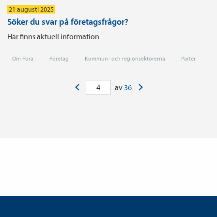
21 augusti 2025
Söker du svar på företagsfrågor?
Här finns aktuell information.
Om Fora
Företag
Kommun- och regionsektorerna
Parter
<
>
av
36