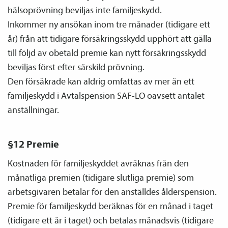
hälsoprövning beviljas inte familje­skydd.
Inkommer ny ansökan inom tre månader (tidigare ett
år) från att tidigare försäkringsskydd upphört att gälla
till följd av obetald premie kan nytt försäkringsskydd
beviljas först efter särskild prövning.
Den försäkrade kan aldrig omfattas av mer än ett
familje­skydd i Avtals­pension SAF-LO oavsett antalet
anställningar.
§12 Premie
Kostnaden för familje­skyddet avräknas från den
månatliga premien (tidigare slutliga premie) som
arbetsgivaren betalar för den anställdes ålders­pension.
Premie för familje­skydd beräknas för en månad i taget
(tidigare ett år i taget) och betalas månadsvis (tidigare