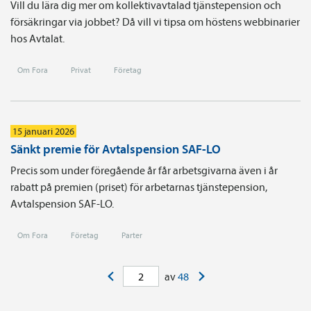
Vill du lära dig mer om kollektivavtalad tjänstepension och
försäkringar via jobbet? Då vill vi tipsa om höstens webbinarier
hos Avtalat.
Om Fora
Privat
Företag
15 januari 2026
Sänkt premie för Avtalspension SAF-LO
Precis som under föregående år får arbetsgivarna även i år
rabatt på premien (priset) för arbetarnas tjänste­pension,
Avtals­pension SAF-LO.
Om Fora
Företag
Parter
<
>
av
48