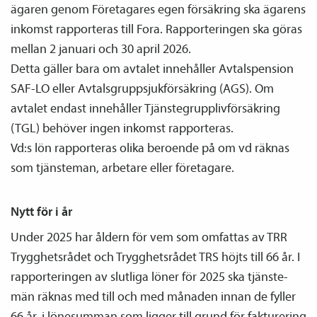
ägaren genom Företagares egen försäkring ska ägarens
inkomst rapporteras till Fora. Rapporteringen ska göras
mellan 2 januari och 30 april 2026.
Detta gäller bara om avtalet innehåller Avtals­pension
SAF-LO eller Avtalsgrupp­sjuk­försäkring (AGS). Om
avtalet endast innehåller Tjänstegruppliv­försäkring
(TGL) behöver ingen inkomst rapporteras.
Vd:s lön rapporteras olika beroende på om vd räknas
som tjänsteman, arbetare eller företagare.
Nytt för i år
Under 2025 har åldern för vem som omfattas av TRR
Trygghetsrådet och Trygghetsrådet TRS höjts till 66 år. I
rapporteringen av slutliga löner för 2025 ska tjänste­
män räknas med till och med månaden innan de fyller
66 år, i lönesumman som ligger till grund för fakturering